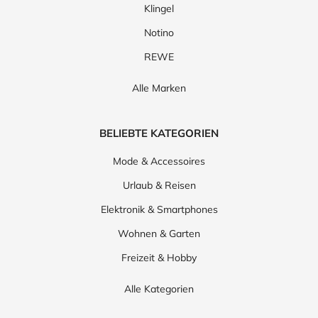
Klingel
Amazon
Carfax
Free2move
Notino
Autoersatzteile
Elli
Free Now
REWE
Maxton Design
Alamo
AvD
Vergölst
Alle Marken
Daparto
Motointegrator
carVertical
Dance
Kfzteile24
BELIEBTE KATEGORIEN
Mode & Accessoires
Urlaub & Reisen
Elektronik & Smartphones
Wohnen & Garten
Freizeit & Hobby
Alle Kategorien