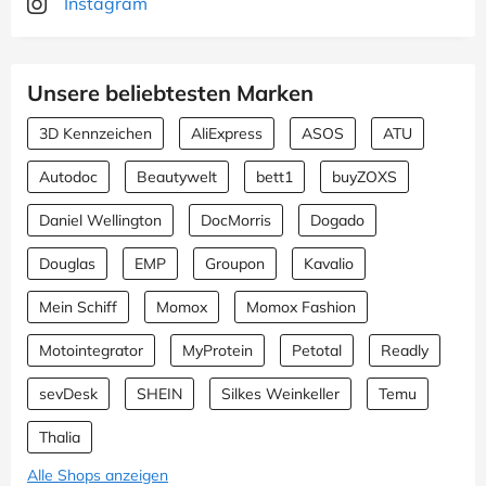
Instagram
Unsere beliebtesten Marken
3D Kennzeichen
AliExpress
ASOS
ATU
Autodoc
Beautywelt
bett1
buyZOXS
Daniel Wellington
DocMorris
Dogado
Douglas
EMP
Groupon
Kavalio
Mein Schiff
Momox
Momox Fashion
Motointegrator
MyProtein
Petotal
Readly
sevDesk
SHEIN
Silkes Weinkeller
Temu
Thalia
Alle Shops anzeigen