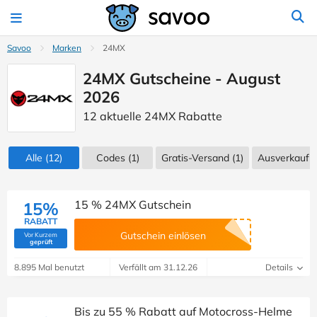
Savoo
Marken
24MX
24MX Gutscheine - August
2026
12 aktuelle 24MX Rabatte
Alle
(12)
Codes
(1)
Gratis-Versand (1)
Ausverkauf
(
15 % 24MX Gutschein
15%
RABATT
Gutschein einlösen
Vor Kurzem
(Von Savoo geprüft)
geprüft
8.895 Mal benutzt
Verfällt am 31.12.26
Details
Bis zu 55 % Rabatt auf Motocross-Helme