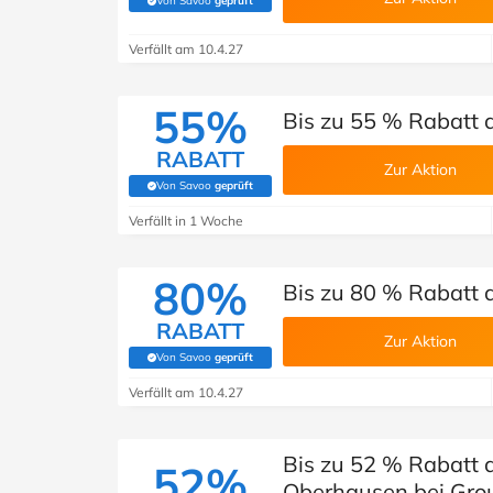
Von Savoo
geprüft
(Von Savoo geprüft)
Verfällt am 10.4.27
55%
Bis zu 55 % Rabatt a
RABATT
Zur Aktion
Von Savoo
geprüft
(Von Savoo geprüft)
Verfällt in 1 Woche
80%
Bis zu 80 % Rabatt 
RABATT
Zur Aktion
Von Savoo
geprüft
(Von Savoo geprüft)
Verfällt am 10.4.27
Bis zu 52 % Rabatt 
52%
Oberhausen bei Gro