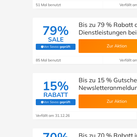
51 Mal benutzt
Verfällt a
Bis zu 79 % Rabatt 
79%
Dienstleistungen be
SALE
Zur Aktion
Von Savoo
geprüft
(Von Savoo geprüft)
85 Mal benutzt
Verfällt a
Bis zu 15 % Gutsche
15%
Newsletteranmeldu
RABATT
Zur Aktion
Von Savoo
geprüft
(Von Savoo geprüft)
Verfällt am 31.12.26
Bis zu 70 % Rabatt 