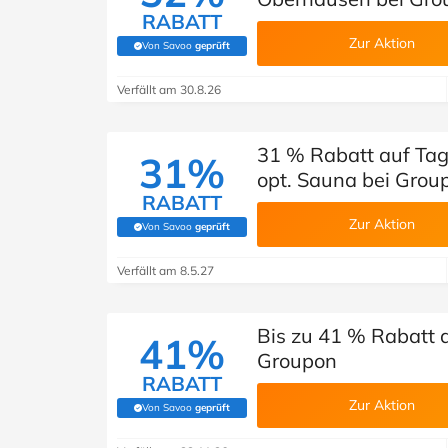
RABATT
Zur Aktion
Von Savoo
geprüft
(Von Savoo geprüft)
Verfällt am 30.8.26
31 % Rabatt auf Tag
31%
opt. Sauna bei Grou
RABATT
Zur Aktion
Von Savoo
geprüft
(Von Savoo geprüft)
Verfällt am 8.5.27
Bis zu 41 % Rabatt 
41%
Groupon
RABATT
Zur Aktion
Von Savoo
geprüft
(Von Savoo geprüft)