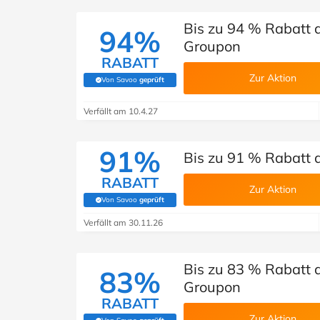
Bis zu 94 % Rabatt 
94%
Groupon
RABATT
Zur Aktion
Von Savoo
geprüft
(Von Savoo geprüft)
Verfällt am 10.4.27
91%
Bis zu 91 % Rabatt 
RABATT
Zur Aktion
Von Savoo
geprüft
(Von Savoo geprüft)
Verfällt am 30.11.26
Bis zu 83 % Rabatt a
83%
Groupon
RABATT
Zur Aktion