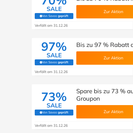
70%
SALE
Zur Aktion
Von Savoo
geprüft
(Von Savoo geprüft)
Verfällt am 31.12.26
97%
Bis zu 97 % Rabatt 
SALE
Zur Aktion
Von Savoo
geprüft
(Von Savoo geprüft)
Verfällt am 31.12.26
Spare bis zu 73 % au
73%
Groupon
SALE
Zur Aktion
Von Savoo
geprüft
(Von Savoo geprüft)
Verfällt am 31.12.26