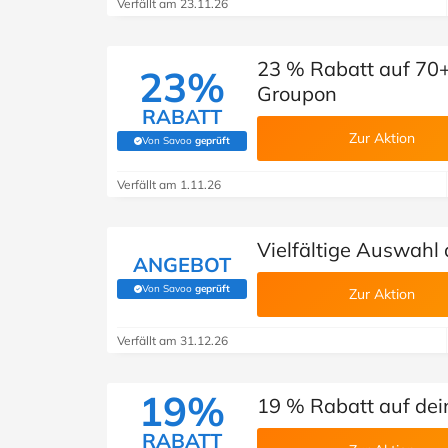
Verfällt am 23.11.26
23 % Rabatt auf 70+ 
23%
Groupon
RABATT
Zur Aktion
Von Savoo
geprüft
(Von Savoo geprüft)
Verfällt am 1.11.26
Vielfältige Auswahl
ANGEBOT
Von Savoo
geprüft
Zur Aktion
(Von Savoo geprüft)
Verfällt am 31.12.26
19%
19 % Rabatt auf dei
RABATT