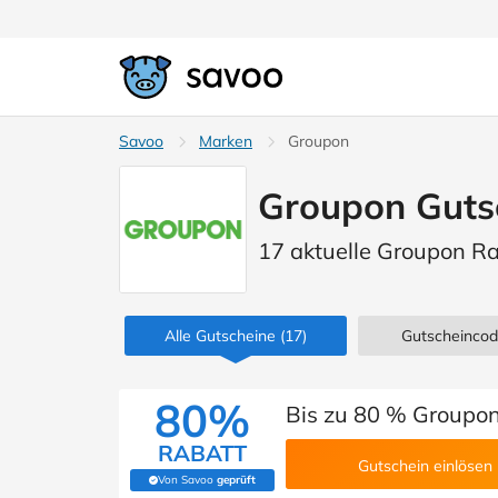
Savoo
Marken
Groupon
Groupon Guts
17 aktuelle Groupon R
Alle Gutscheine
(17)
Gutscheinco
80%
Bis zu 80 % Groupo
RABATT
Gutschein einlösen
Von Savoo
geprüft
(Von Savoo geprüft)