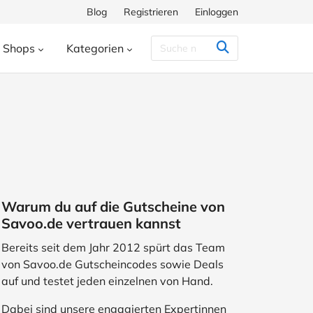
Blog
Registrieren
Einloggen
Shops
Kategorien
Congstar
Decathlon
Eis.de
eauty & Kosmetik
Besondere Anlässe
h
Hunkemöller
Intersport
enke
Bücher & Wissen
chiff
Momox
Pandora
s
Essen & Trinken
ora
SHEIN
Shop Apotheke
herungen
Freizeit & Hobby
Warum du auf die Gutscheine von
ll
TUI
WeightWatchers
Haustierbedarf
Savoo.de vertrauen kannst
ires
Sport
Studenten
Bereits seit dem Jahr 2012 spürt das Team
von Savoo.de Gutscheincodes sowie Deals
Wohnen & Garten
auf und testet jeden einzelnen von Hand.
Dabei sind unsere engagierten Expertinnen