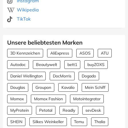
Instagram
Wikipedia
TikTok
Unsere beliebtesten Marken
3D Kennzeichen
AliExpress
ASOS
ATU
Autodoc
Beautywelt
bett1
buyZOXS
Daniel Wellington
DocMorris
Dogado
Douglas
Groupon
Kavalio
Mein Schiff
Momox
Momox Fashion
Motointegrator
MyProtein
Petotal
Readly
sevDesk
SHEIN
Silkes Weinkeller
Temu
Thalia