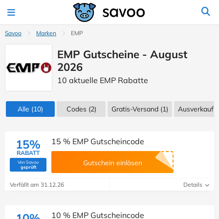
Savoo
Marken
EMP
EMP Gutscheine - August
2026
10 aktuelle EMP Rabatte
Alle
(10)
Codes
(2)
Gratis-Versand (1)
Ausverkauf
(
15 % EMP Gutscheincode
15%
RABATT
Gutschein einlösen
Von Savoo
(Von Savoo geprüft)
geprüft
Verfällt am 31.12.26
Details
10 % EMP Gutscheincode
10%