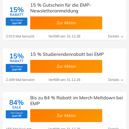
15 % Gutschein für die EMP-
15%
Newsletteranmeldung
RABATT
Von Savoo
Zur Aktion
(Von Savoo geprüft)
geprüft
2.013 Mal benutzt
Verfällt am 31.12.26
Details
15 % Studierendenrabatt bei EMP
15%
RABATT
Zur Aktion
Von Savoo
(Von Savoo geprüft)
geprüft
2.449 Mal benutzt
Verfällt am 31.12.26
Details
Bis zu 84 % Rabatt im Merch Meltdown bei
84%
EMP
SALE
Von Savoo
Zur Aktion
(Von Savoo geprüft)
geprüft
166 Mal benutzt
Verfällt am 31.12.26
Details