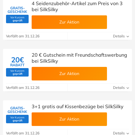
4 Seidenzubehör-Artikel zum Preis von 3
GRATIS-
bei SilkSilky
GESCHENK
Vor Kurzem
(Von Savoo geprüft)
geprüft
Zur Aktion
Verfällt am 31.12.26
Details
20 € Gutschein mit Freundschaftswerbung
20€
bei SilkSilky
RABATT
Vor Kurzem
Zur Aktion
(Von Savoo geprüft)
geprüft
Verfällt am 31.12.26
Details
3+1 gratis auf Kissenbezüge bei SilkSilky
GRATIS-
GESCHENK
Vor Kurzem
Zur Aktion
(Von Savoo geprüft)
geprüft
Verfällt am 31.12.26
Details