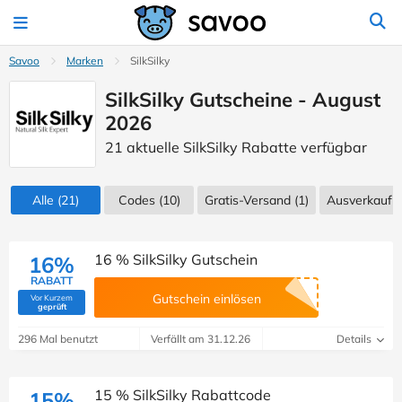
Savoo
Marken
SilkSilky
SilkSilky Gutscheine - August
2026
21 aktuelle SilkSilky Rabatte verfügbar
Alle
(21)
Codes
(10)
Gratis-Versand (1)
Ausverkauf
(
16 % SilkSilky Gutschein
16%
RABATT
Gutschein einlösen
Vor Kurzem
(Von Savoo geprüft)
geprüft
296 Mal benutzt
Verfällt am 31.12.26
Details
15 % SilkSilky Rabattcode
15%