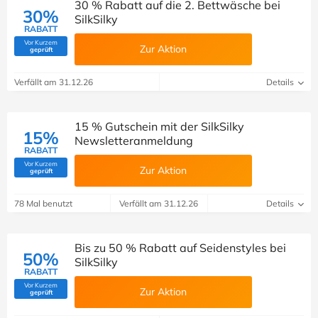
30 % Rabatt auf die 2. Bettwäsche bei
30%
SilkSilky
RABATT
Vor Kurzem
Zur Aktion
(Von Savoo geprüft)
geprüft
Verfällt am 31.12.26
Details
15 % Gutschein mit der SilkSilky
15%
Newsletteranmeldung
RABATT
Vor Kurzem
Zur Aktion
(Von Savoo geprüft)
geprüft
78 Mal benutzt
Verfällt am 31.12.26
Details
Bis zu 50 % Rabatt auf Seidenstyles bei
50%
SilkSilky
RABATT
Vor Kurzem
Zur Aktion
(Von Savoo geprüft)
geprüft