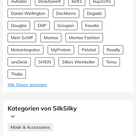
Autodoc
Beautywelt
bett1
buyZOXS
Daniel Wellington
DocMorris
Dogado
Douglas
EMP
Groupon
Kavalio
Mein Schiff
Momox
Momox Fashion
Motointegrator
MyProtein
Petotal
Readly
sevDesk
SHEIN
Silkes Weinkeller
Temu
Thalia
Alle Shops anzeigen
Kategorien von SilkSilky
Mode & Accessoires