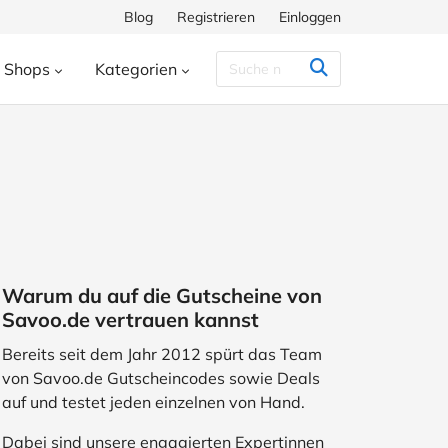
Blog
Registrieren
Einloggen
Shops
Kategorien
Congstar
Decathlon
Eis.de
eauty & Kosmetik
Besondere Anlässe
h
Hunkemöller
Intersport
enke
Bücher & Wissen
chiff
Momox
Pandora
s
Essen & Trinken
ora
SHEIN
Shop Apotheke
herungen
Freizeit & Hobby
Warum du auf die Gutscheine von
ll
TUI
WeightWatchers
Haustierbedarf
Savoo.de vertrauen kannst
ires
Sport
Studenten
Bereits seit dem Jahr 2012 spürt das Team
von Savoo.de Gutscheincodes sowie Deals
Wohnen & Garten
auf und testet jeden einzelnen von Hand.
Dabei sind unsere engagierten Expertinnen