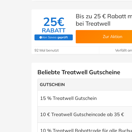
Bis zu 25 € Rabatt
25€
bei Treatwell
RABATT
Zur Aktion
Von Savoo
geprüft
(Von Savoo geprüft)
92 Mal benutzt
Verfällt a
Beliebte Treatwell Gutscheine
GUTSCHEIN
15 % Treatwell Gutschein
10 € Treatwell Gutscheincode ab 35 €
10 % Treatwell Rabattcode für alle Buch