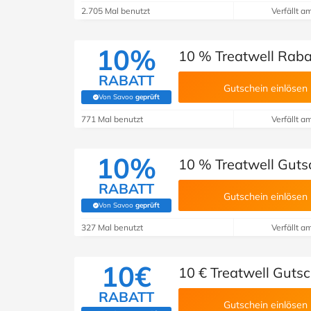
2.705 Mal benutzt
Verfällt a
10%
10 % Treatwell Raba
RABATT
Gutschein einlösen
Von Savoo
geprüft
(Von Savoo geprüft)
771 Mal benutzt
Verfällt a
10%
10 % Treatwell Guts
RABATT
Gutschein einlösen
Von Savoo
geprüft
(Von Savoo geprüft)
327 Mal benutzt
Verfällt a
10€
10 € Treatwell Guts
RABATT
Gutschein einlösen