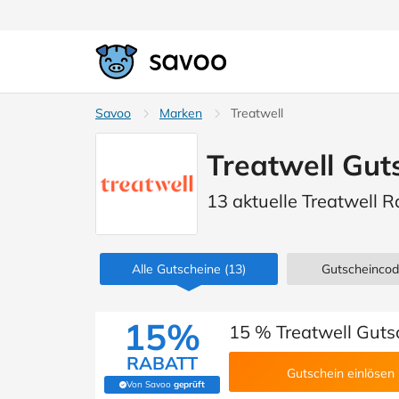
Savoo
Marken
Treatwell
Treatwell Gut
13 aktuelle Treatwell 
Alle Gutscheine
(13)
Gutscheinco
15%
15 % Treatwell Guts
RABATT
Gutschein einlösen
Von Savoo
geprüft
(Von Savoo geprüft)