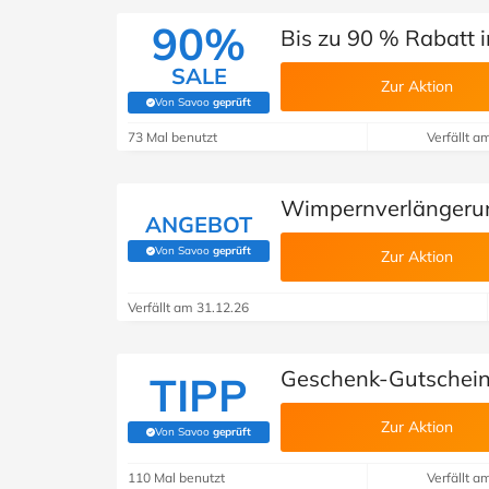
90%
Bis zu 90 % Rabatt i
SALE
Zur Aktion
Von Savoo
geprüft
(Von Savoo geprüft)
73 Mal benutzt
Verfällt a
Wimpernverlängerung
ANGEBOT
Von Savoo
geprüft
Zur Aktion
(Von Savoo geprüft)
Verfällt am 31.12.26
Geschenk-Gutscheine
TIPP
Zur Aktion
Von Savoo
geprüft
(Von Savoo geprüft)
110 Mal benutzt
Verfällt a