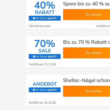
40%
Spare bis zu 40 % a
RABATT
Zur Aktion
Von Savoo
geprüft
(Von Savoo geprüft)
164 Mal benutzt
Verfällt a
70%
Bis zu 70 % Rabatt 
SALE
Zur Aktion
Von Savoo
geprüft
(Von Savoo geprüft)
Verfällt am 31.12.26
Shellac-Nägel schon 
ANGEBOT
Von Savoo
geprüft
Zur Aktion
(Von Savoo geprüft)
Verfällt am 31.12.26