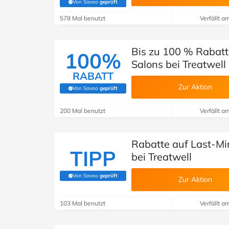
Von Savoo
geprüft
(Von Savoo geprüft)
578 Mal benutzt
Verfällt a
Bis zu 100 % Rabat
100%
Salons bei Treatwell
RABATT
Zur Aktion
Von Savoo
geprüft
(Von Savoo geprüft)
200 Mal benutzt
Verfällt a
Rabatte auf Last-Mi
TIPP
bei Treatwell
Von Savoo
geprüft
(Von Savoo geprüft)
Zur Aktion
103 Mal benutzt
Verfällt a