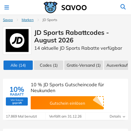
Savoo
Marken
JD Sports
JD Sports Rabattcodes -
August 2026
14 aktuelle JD Sports Rabatte verfügbar
Alle
(14)
Codes
(1)
Gratis-Versand (1)
Ausverkauf
(
10 % JD Sports Gutscheincode für
10%
Neukunden
RABATT
Von Savoo
(Von Savoo geprüft)
Gutschein einlösen
geprüft
17.869 Mal benutzt
Verfällt am 31.12.26
Details