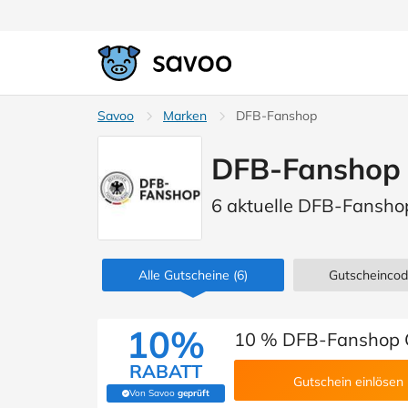
Savoo
Marken
DFB-Fanshop
DFB-Fanshop 
6 aktuelle DFB-Fansho
Alle Gutscheine
(6)
Gutscheinco
10%
10 % DFB-Fanshop 
RABATT
Gutschein einlösen
Von Savoo
geprüft
(Von Savoo geprüft)