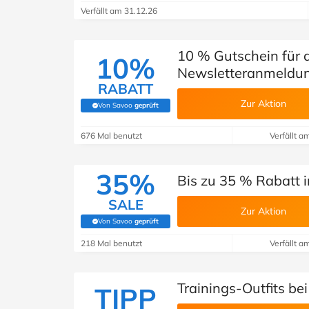
Verfällt am 31.12.26
10 % Gutschein für
10%
Newsletteranmeldu
RABATT
Zur Aktion
Von Savoo
geprüft
(Von Savoo geprüft)
676 Mal benutzt
Verfällt a
35%
Bis zu 35 % Rabatt 
SALE
Zur Aktion
Von Savoo
geprüft
(Von Savoo geprüft)
218 Mal benutzt
Verfällt a
Trainings-Outfits b
TIPP