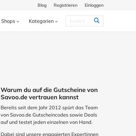
Blog
Registrieren
Einloggen
Shops
Kategorien
Congstar
Decathlon
Eis.de
eauty & Kosmetik
Besondere Anlässe
h
Hunkemöller
Intersport
enke
Bücher & Wissen
chiff
Momox
Pandora
s
Essen & Trinken
ora
SHEIN
Shop Apotheke
herungen
Freizeit & Hobby
Warum du auf die Gutscheine von
ll
TUI
WeightWatchers
Haustierbedarf
Savoo.de vertrauen kannst
ires
Sport
Studenten
Bereits seit dem Jahr 2012 spürt das Team
von Savoo.de Gutscheincodes sowie Deals
Wohnen & Garten
auf und testet jeden einzelnen von Hand.
Dabei sind unsere engagierten Expertinnen