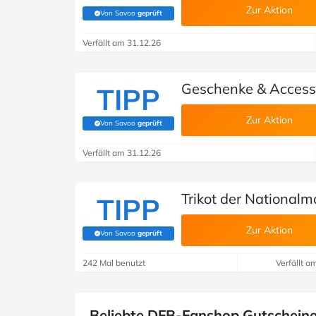
Zur Aktion
Von Savoo
geprüft
(Von Savoo geprüft)
Verfällt am 31.12.26
Geschenke & Access
TIPP
Zur Aktion
Von Savoo
geprüft
(Von Savoo geprüft)
Verfällt am 31.12.26
Trikot der National
TIPP
Zur Aktion
Von Savoo
geprüft
(Von Savoo geprüft)
242 Mal benutzt
Verfällt a
Beliebte DFB-Fanshop Gutschein