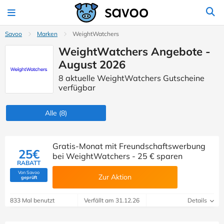
Savoo
Marken
WeightWatchers
WeightWatchers Angebote -
August 2026
8 aktuelle WeightWatchers Gutscheine
verfügbar
Alle
(8)
Gratis-Monat mit Freundschaftswerbung
25€
bei WeightWatchers - 25 € sparen
RABATT
Von Savoo
Zur Aktion
(Von Savoo geprüft)
geprüft
833 Mal benutzt
Verfällt am 31.12.26
Details