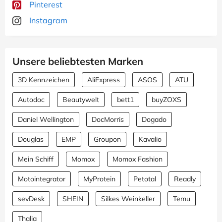
Pinterest
Instagram
Unsere beliebtesten Marken
3D Kennzeichen
AliExpress
ASOS
ATU
Autodoc
Beautywelt
bett1
buyZOXS
Daniel Wellington
DocMorris
Dogado
Douglas
EMP
Groupon
Kavalio
Mein Schiff
Momox
Momox Fashion
Motointegrator
MyProtein
Petotal
Readly
sevDesk
SHEIN
Silkes Weinkeller
Temu
Thalia