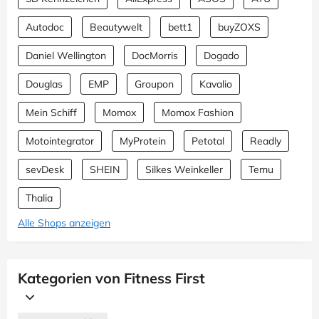
Autodoc
Beautywelt
bett1
buyZOXS
Daniel Wellington
DocMorris
Dogado
Douglas
EMP
Groupon
Kavalio
Mein Schiff
Momox
Momox Fashion
Motointegrator
MyProtein
Petotal
Readly
sevDesk
SHEIN
Silkes Weinkeller
Temu
Thalia
Alle Shops anzeigen
Kategorien von Fitness First