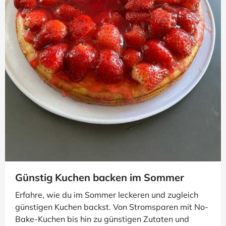
brandnooz
Silkes Weinkeller
Ludwig von Kapff
Rum & Co
GEFRO
Upfit
Gewürzland
Meravino
The Scotch Malt Whisky Society
Bremer Weinkolleg
Miomente
Monbento
Wasgau Weinshop
GOURVITA
Kaffee24
MyVitamins
Protein Works
Der Feinschmecker Shop
Multipower
myfruits
NutriPur
Tee Handelskontor Bremen
Bulk
Kamelur
Tastillery
Weinfreunde
Günstig Kuchen backen im Sommer
Der Ludwig
Noom
Beerwulf
Quandoo
Erfahre, wie du im Sommer leckeren und zugleich
Wine in Black
HelloFresh
Mittel zum Leben
günstigen Kuchen backst. Von Stromsparen mit No-
Bake-Kuchen bis hin zu günstigen Zutaten und