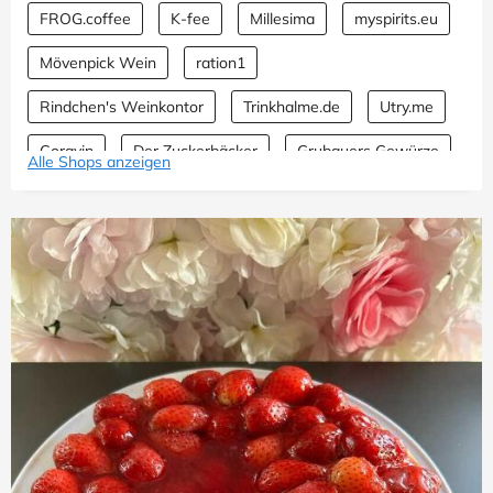
FROG.coffee
K-fee
Millesima
myspirits.eu
Mövenpick Wein
ration1
Rindchen's Weinkontor
Trinkhalme.de
Utry.me
Coravin
Der Zuckerbäcker
Grubauers Gewürze
Alle Shops anzeigen
Nisbets
PureRaw
Coffee Friend
Degusta Box
Gouda Käseshop
SharkNinja
Die Weinbörse
Brogsitter
FrischeParadies
HEJ Natural
Cafori
Gregas Imkerei
Xucker
Your Super
Asian Food Lovers
Tassimo
Clean Foods
myTime
Vinatis
Coffeemakers
Dallmayr
Pretty NamNam