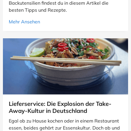
MUCA
YourBeef
Aromatico
Kusmi Tea
Backutensilien findest du in diesem Artikel die
besten Tipps und Rezepte.
Mijuwi
vom Achterhof
Alpha Foods
Mehr Ansehen
Altes Gewürzamt
Giordano Weine
Club of Wine
Greenforce
KERNenergie
Little Lunch
Ronnefeldt
Shape Republic
Teaballs
Bodystriker
Capalus
Gefu
Marley Spoon
Meßmer
OlivenZauber
Vilgain
Woll
Factor
PowerBar
Toro
Vino
Weinfürst
3Bears
Besser im Glas
Lieferservice: Die Explosion der Take-
Tellermitte
Wolt
Beefbandits
Away-Kultur in Deutschland
Coffee Circle
Jungborn
VOM FASS
Vinos
Egal ob zu Hause kochen oder in einem Restaurant
essen, beides gehört zur Essenskultur. Doch ab und
Brewdog
Lava
Burnhard
Krombacher