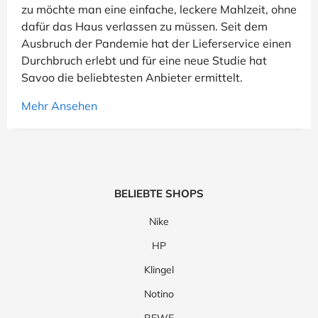
zu möchte man eine einfache, leckere Mahlzeit, ohne
yfood
eismann
Lavazza
Combi
dafür das Haus verlassen zu müssen. Seit dem
Ausbruch der Pandemie hat der Lieferservice einen
CrowdFarming
Block House
Flink
Durchbruch erlebt und für eine neue Studie hat
Savoo die beliebtesten Anbieter ermittelt.
WeightWatchers
Picnic
Nespresso
Mehr Ansehen
bofrost
Uber Eats
Lieferando
BELIEBTE SHOPS
Nike
HP
Klingel
Notino
REWE