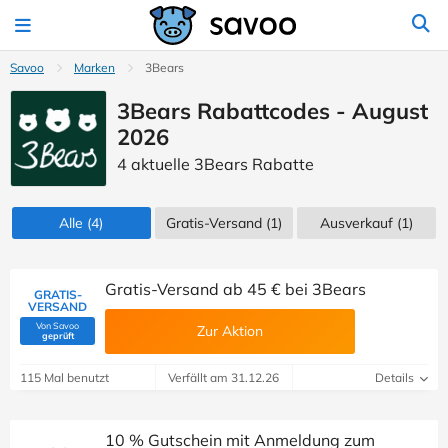
Savoo
Marken
3Bears
3Bears Rabattcodes - August
2026
4 aktuelle 3Bears Rabatte
Alle
(4)
Gratis-Versand (1)
Ausverkauf
(1)
Gratis-Versand ab 45 € bei 3Bears
GRATIS-
VERSAND
Von Savoo
Zur Aktion
(Von Savoo geprüft)
geprüft
115 Mal benutzt
Verfällt am 31.12.26
Details
10 % Gutschein mit Anmeldung zum