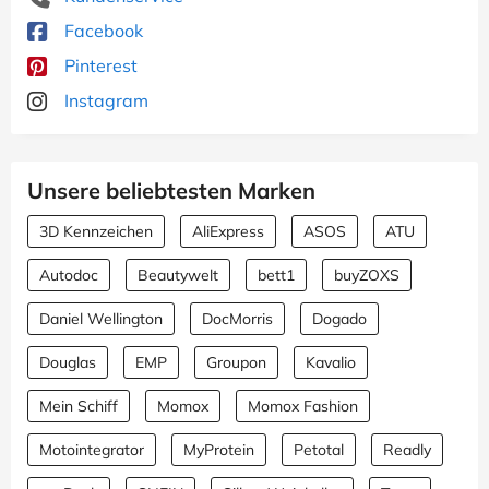
Facebook
Pinterest
Instagram
Unsere beliebtesten Marken
3D Kennzeichen
AliExpress
ASOS
ATU
Autodoc
Beautywelt
bett1
buyZOXS
Daniel Wellington
DocMorris
Dogado
Douglas
EMP
Groupon
Kavalio
Mein Schiff
Momox
Momox Fashion
Motointegrator
MyProtein
Petotal
Readly