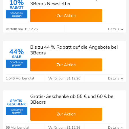
10%
3Bears Newsletter
RABATT
Von Savoo
Zur Aktion
(Von Savoo geprüft)
geprüft
Verfällt am 31.12.26
Details
Bis zu 44 % Rabatt auf die Angebote bei
44%
3Bears
SALE
Von Savoo
Zur Aktion
(Von Savoo geprüft)
geprüft
1.546 Mal benutzt
Verfällt am 31.12.26
Details
Gratis-Geschenke ab 55 € und 60 € bei
GRATIS-
3Bears
GESCHENK
Von Savoo
(Von Savoo geprüft)
geprüft
Zur Aktion
99 Mal benutzt
Verfällt am 31.12.26
Details