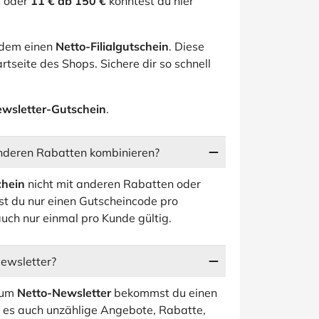
€
oder
11 € ab 150 €
konntest du hier
udem einen
Netto-Filialgutschein
. Diese
artseite des Shops. Sichere dir so schnell
ewsletter-Gutschein
.
anderen Rabatten kombinieren?
chein
nicht mit anderen Rabatten oder
t du nur einen Gutscheincode pro
auch nur einmal pro Kunde gültig.
Newsletter?
 zum
Netto-Newsletter
bekommst du einen
t es auch unzählige Angebote, Rabatte,