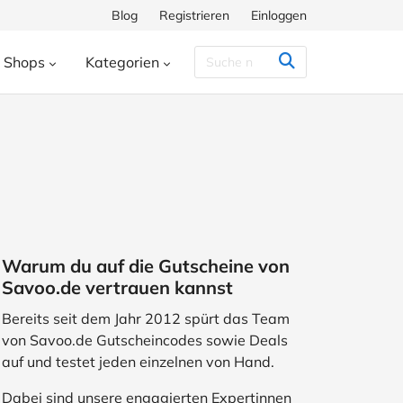
Blog
Registrieren
Einloggen
Shops
Kategorien
Congstar
Decathlon
Eis.de
eauty & Kosmetik
Besondere Anlässe
h
Hunkemöller
Intersport
enke
Bücher & Wissen
chiff
Momox
Pandora
s
Essen & Trinken
ora
SHEIN
Shop Apotheke
herungen
Freizeit & Hobby
Warum du auf die Gutscheine von
ll
TUI
WeightWatchers
Haustierbedarf
Savoo.de vertrauen kannst
ires
Sport
Studenten
Bereits seit dem Jahr 2012 spürt das Team
von Savoo.de Gutscheincodes sowie Deals
Wohnen & Garten
auf und testet jeden einzelnen von Hand.
Dabei sind unsere engagierten Expertinnen