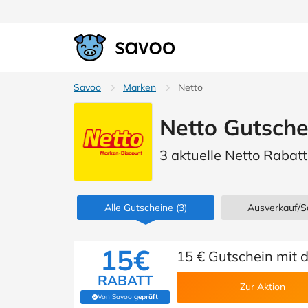
Savoo
Marken
Netto
Netto Gutsche
3 aktuelle Netto Rabat
Alle Gutscheine
(3)
Ausverkauf/S
15€
15 € Gutschein mit 
RABATT
Zur Aktion
Von Savoo
geprüft
(Von Savoo geprüft)