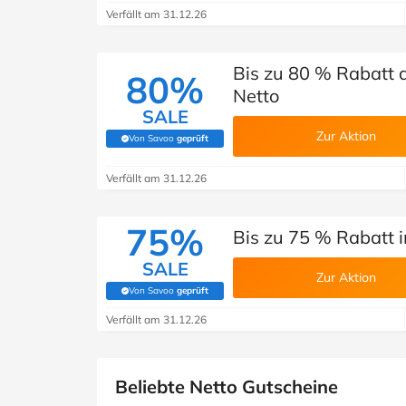
Verfällt am 31.12.26
Bis zu 80 % Rabatt
80%
Netto
SALE
Zur Aktion
Von Savoo
geprüft
(Von Savoo geprüft)
Verfällt am 31.12.26
75%
Bis zu 75 % Rabatt i
SALE
Zur Aktion
Von Savoo
geprüft
(Von Savoo geprüft)
Verfällt am 31.12.26
Beliebte Netto Gutscheine