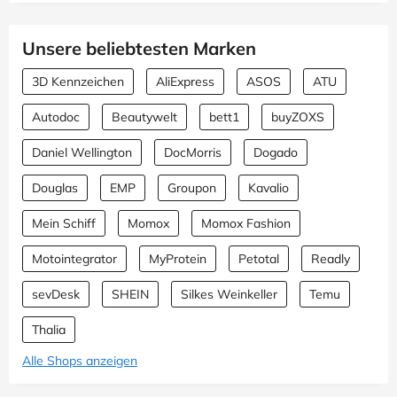
Unsere beliebtesten Marken
3D Kennzeichen
AliExpress
ASOS
ATU
Autodoc
Beautywelt
bett1
buyZOXS
Daniel Wellington
DocMorris
Dogado
Douglas
EMP
Groupon
Kavalio
Mein Schiff
Momox
Momox Fashion
Motointegrator
MyProtein
Petotal
Readly
sevDesk
SHEIN
Silkes Weinkeller
Temu
Thalia
Alle Shops anzeigen