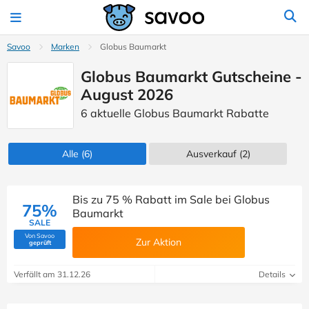
Savoo
Marken
Globus Baumarkt
Globus Baumarkt Gutscheine -
August 2026
6 aktuelle Globus Baumarkt Rabatte
Alle
(6)
Ausverkauf
(2)
Bis zu 75 % Rabatt im Sale bei Globus
75%
Baumarkt
SALE
Von Savoo
Zur Aktion
(Von Savoo geprüft)
geprüft
Verfällt am 31.12.26
Details