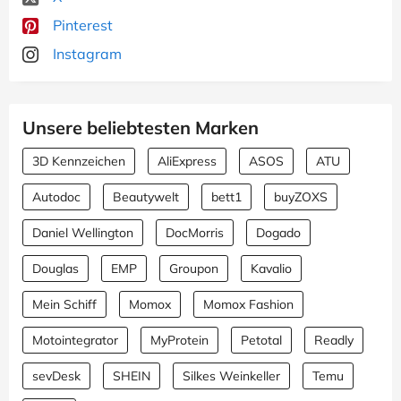
Pinterest
Instagram
Unsere beliebtesten Marken
3D Kennzeichen
AliExpress
ASOS
ATU
Autodoc
Beautywelt
bett1
buyZOXS
Daniel Wellington
DocMorris
Dogado
Douglas
EMP
Groupon
Kavalio
Mein Schiff
Momox
Momox Fashion
Motointegrator
MyProtein
Petotal
Readly
sevDesk
SHEIN
Silkes Weinkeller
Temu