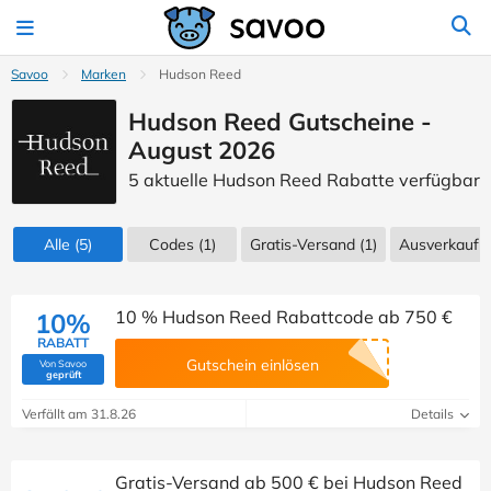
Savoo
Marken
Hudson Reed
Hudson Reed Gutscheine -
August 2026
5 aktuelle Hudson Reed Rabatte verfügbar
Alle
(5)
Codes
(1)
Gratis-Versand (1)
Ausverkauf
(
10 % Hudson Reed Rabattcode ab 750 €
10%
RABATT
Gutschein einlösen
Von Savoo
(Von Savoo geprüft)
geprüft
Verfällt am 31.8.26
Details
Gratis-Versand ab 500 € bei Hudson Reed