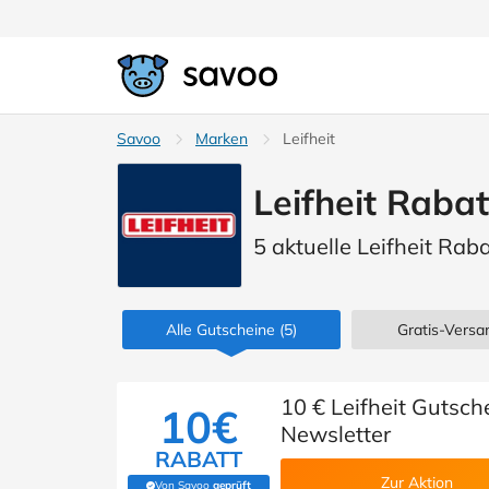
Savoo
Marken
Leifheit
Leifheit Raba
5 aktuelle Leifheit Rab
Alle Gutscheine
(5)
Gratis-Versan
10 € Leifheit Gutsc
10€
Newsletter
RABATT
Zur Aktion
Von Savoo
geprüft