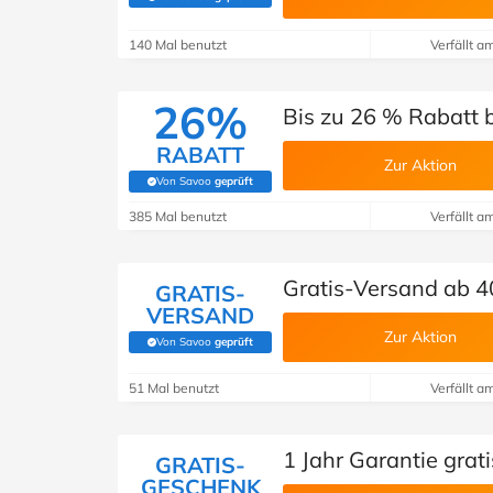
(Von Savoo geprüft)
140 Mal benutzt
Verfällt a
26%
Bis zu 26 % Rabatt b
RABATT
Zur Aktion
Von Savoo
geprüft
(Von Savoo geprüft)
385 Mal benutzt
Verfällt a
Gratis-Versand ab 40
GRATIS-
VERSAND
Zur Aktion
Von Savoo
geprüft
(Von Savoo geprüft)
51 Mal benutzt
Verfällt a
1 Jahr Garantie grati
GRATIS-
GESCHENK