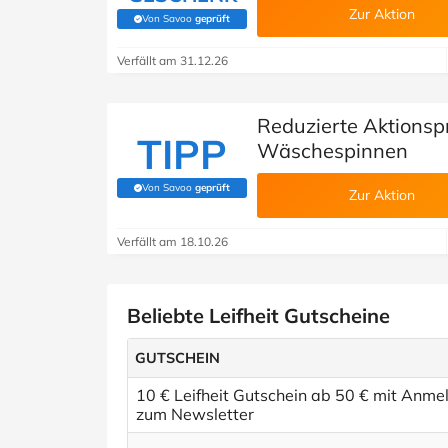
Zur Aktion
Von Savoo
geprüft
(Von Savoo geprüft)
Verfällt am 31.12.26
Reduzierte Aktionspr
TIPP
Wäschespinnen
Von Savoo
geprüft
(Von Savoo geprüft)
Zur Aktion
Verfällt am 18.10.26
Beliebte Leifheit Gutscheine
GUTSCHEIN
10 € Leifheit Gutschein ab 50 € mit Anme
zum Newsletter