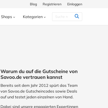
Blog
Registrieren
Einloggen
Shops
Kategorien
Congstar
Decathlon
Eis.de
eauty & Kosmetik
Besondere Anlässe
h
Hunkemöller
Intersport
enke
Bücher & Wissen
chiff
Momox
Pandora
s
Essen & Trinken
ora
SHEIN
Shop Apotheke
herungen
Freizeit & Hobby
Warum du auf die Gutscheine von
ll
TUI
WeightWatchers
Haustierbedarf
Savoo.de vertrauen kannst
ires
Sport
Studenten
Bereits seit dem Jahr 2012 spürt das Team
von Savoo.de Gutscheincodes sowie Deals
Wohnen & Garten
auf und testet jeden einzelnen von Hand.
Dabei sind unsere engagierten Expertinnen