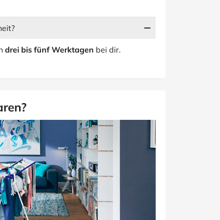
heit?
on
drei bis fünf Werktagen
bei dir.
aren?