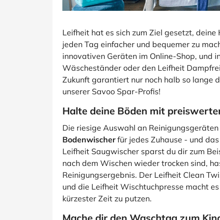
Leifheit hat es sich zum Ziel gesetzt, dei
jeden Tag einfacher und bequemer zu mach
innovativen Geräten im Online-Shop, und inv
Wäscheständer oder den Leifheit Dampfrein
Zukunft garantiert nur noch halb so lange d
unserer Savoo Spar-Profis!
Halte deine Böden mit preiswert
Die riesige Auswahl an Reinigungsgeräten 
Bodenwischer
für jedes Zuhause - und da
Leifheit Saugwischer sparst du dir zum Bei
nach dem Wischen wieder trocken sind, ha
Reinigungsergebnis. Der Leifheit Clean Tw
und die Leifheit Wischtuchpresse macht es
kürzester Zeit zu putzen.
Mache dir den Waschtag zum Kind