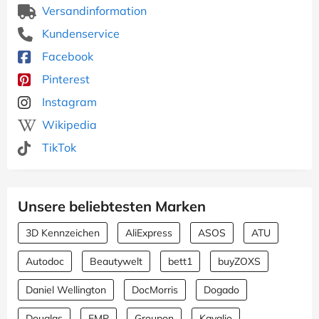
Versandinformation
Kundenservice
Facebook
Pinterest
Instagram
Wikipedia
TikTok
Unsere beliebtesten Marken
3D Kennzeichen
AliExpress
ASOS
ATU
Autodoc
Beautywelt
bett1
buyZOXS
Daniel Wellington
DocMorris
Dogado
Douglas
EMP
Groupon
Kavalio