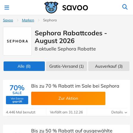
Savoo
Marken
Sephora
Sephora Rabattcodes -
August 2026
8 aktuelle Sephora Rabatte
Alle
(8)
Gratis-Versand (1)
Ausverkauf
(3)
Bis zu 70 % Rabatt im Sale bei Sephora
70%
SALE
Zur Aktion
Von Savoo
(Von Savoo geprüft)
geprüft
4.446 Mal benutzt
Verfällt am 31.12.26
Details
Bis zu 50 % Rabatt auf ausgewählte