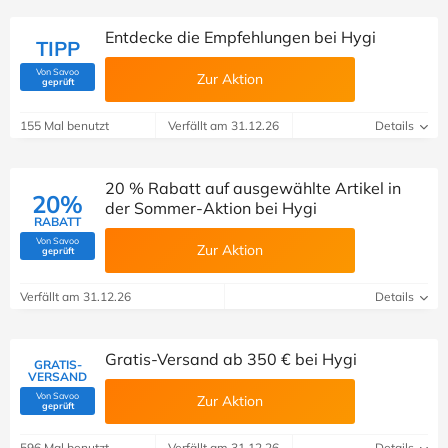
Entdecke die Empfehlungen bei Hygi
TIPP
Von Savoo
Zur Aktion
(Von Savoo geprüft)
geprüft
155 Mal benutzt
Verfällt am 31.12.26
Details
20 % Rabatt auf ausgewählte Artikel in
20%
der Sommer-Aktion bei Hygi
RABATT
Von Savoo
Zur Aktion
(Von Savoo geprüft)
geprüft
Verfällt am 31.12.26
Details
Gratis-Versand ab 350 € bei Hygi
GRATIS-
VERSAND
Von Savoo
Zur Aktion
(Von Savoo geprüft)
geprüft
596 Mal benutzt
Verfällt am 31.12.26
Details