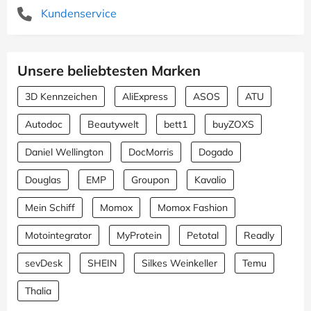
Kundenservice
Unsere beliebtesten Marken
3D Kennzeichen
AliExpress
ASOS
ATU
Autodoc
Beautywelt
bett1
buyZOXS
Daniel Wellington
DocMorris
Dogado
Douglas
EMP
Groupon
Kavalio
Mein Schiff
Momox
Momox Fashion
Motointegrator
MyProtein
Petotal
Readly
sevDesk
SHEIN
Silkes Weinkeller
Temu
Thalia