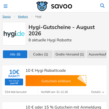
Savoo
Marken
Hygi
Hygi-Gutscheine - August
2026
8 aktuelle Hygi Rabatte
Alle
(8)
Codes
(1)
Gratis-Versand (1)
Ausverkauf
(
10 € Hygi Rabattcode
10€
RABATT
Gutschein einlösen
Von Savoo
(Von Savoo geprüft)
geprüft
534 Mal benutzt
Verfällt am 31.12.26
Details
10 € oder 15 % Gutschein mit Anmeldung