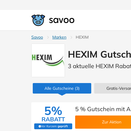
Savoo
Marken
HEXIM
HEXIM Gutsch
3 aktuelle HEXIM Raba
Alle Gutscheine
(3)
Gratis-Versan
5%
5 % Gutschein mit 
RABATT
Zur Aktion
Vor Kurzem
geprüft
(Von Savoo geprüft)