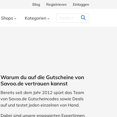
Blog
Registrieren
Einloggen
Shops
Kategorien
Congstar
Decathlon
Eis.de
eauty & Kosmetik
Besondere Anlässe
h
Hunkemöller
Intersport
enke
Bücher & Wissen
chiff
Momox
Pandora
s
Essen & Trinken
ora
SHEIN
Shop Apotheke
herungen
Freizeit & Hobby
Warum du auf die Gutscheine von
ll
TUI
WeightWatchers
Haustierbedarf
Savoo.de vertrauen kannst
ires
Sport
Studenten
Bereits seit dem Jahr 2012 spürt das Team
von Savoo.de Gutscheincodes sowie Deals
Wohnen & Garten
auf und testet jeden einzelnen von Hand.
Dabei sind unsere engagierten Expertinnen