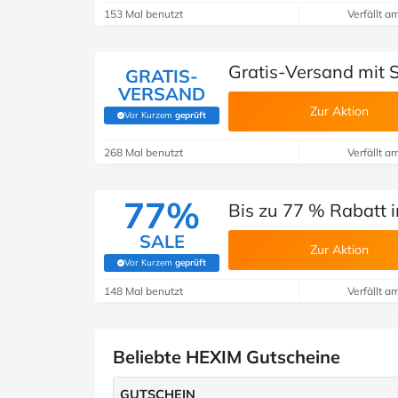
153 Mal benutzt
Verfällt a
Gratis-Versand mit 
GRATIS-
VERSAND
Zur Aktion
Vor Kurzem
geprüft
(Von Savoo geprüft)
268 Mal benutzt
Verfällt a
77%
Bis zu 77 % Rabatt 
SALE
Zur Aktion
Vor Kurzem
geprüft
(Von Savoo geprüft)
148 Mal benutzt
Verfällt a
Beliebte HEXIM Gutscheine
GUTSCHEIN