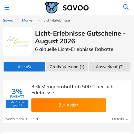
Savoo
Marken
Licht-Erlebnisse
Licht-Erlebnisse Gutscheine -
August 2026
6 aktuelle Licht-Erlebnisse Rabatte
Alle
(6)
Gratis-Versand (1)
Ausverkauf
(2)
3 % Mengenrabatt ab 500 € bei Licht-
3%
Erlebnisse
RABATT
Von Savoo
Zur Aktion
(Von Savoo geprüft)
geprüft
Verfällt am 31.12.26
Details