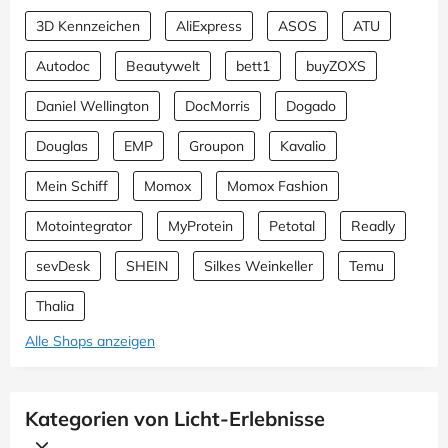
3D Kennzeichen
AliExpress
ASOS
ATU
Autodoc
Beautywelt
bett1
buyZOXS
Daniel Wellington
DocMorris
Dogado
Douglas
EMP
Groupon
Kavalio
Mein Schiff
Momox
Momox Fashion
Motointegrator
MyProtein
Petotal
Readly
sevDesk
SHEIN
Silkes Weinkeller
Temu
Thalia
Alle Shops anzeigen
Kategorien von Licht-Erlebnisse