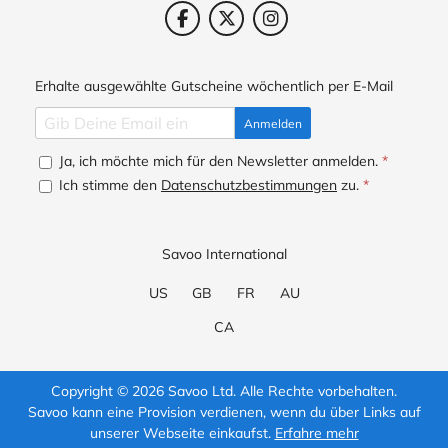
Erhalte ausgewählte Gutscheine wöchentlich per E-Mail
Anmelden
Ja, ich möchte mich für den Newsletter anmelden.
*
Ich stimme den
Datenschutzbestimmungen
zu.
*
Savoo International
US
GB
FR
AU
CA
Copyright © 2026 Savoo Ltd. Alle Rechte vorbehalten.
Savoo kann eine Provision verdienen, wenn du über Links auf
unserer Webseite einkaufst.
Erfahre mehr