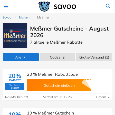
Savoo
Marken
Meßmer
Meßmer Gutscheine - August
2026
7 aktuelle Meßmer Rabatte
Alle
(7)
Codes
(2)
Gratis-Versand (1)
20 % Meßmer Rabattcode
20%
RABATT
Gutschein einlösen
Von Savoo
(Von Savoo geprüft)
geprüft
676 Mal benutzt
Verfällt am 31.12.26
Details
10 % Meßmer Gutschein
10%