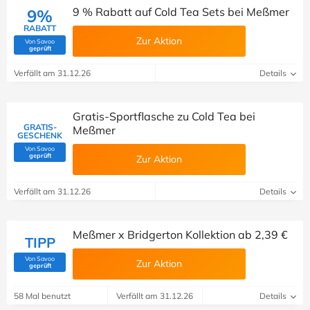
9 % Rabatt auf Cold Tea Sets bei Meßmer
9%
RABATT
Zur Aktion
Von Savoo
(Von Savoo geprüft)
geprüft
Verfällt am 31.12.26
Details
Gratis-Sportflasche zu Cold Tea bei
GRATIS-
Meßmer
GESCHENK
Von Savoo
(Von Savoo geprüft)
geprüft
Zur Aktion
Verfällt am 31.12.26
Details
Meßmer x Bridgerton Kollektion ab 2,39 €
TIPP
Von Savoo
Zur Aktion
(Von Savoo geprüft)
geprüft
58 Mal benutzt
Verfällt am 31.12.26
Details