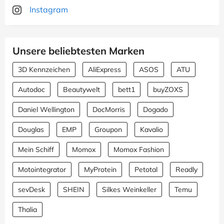
Instagram
Unsere beliebtesten Marken
3D Kennzeichen
AliExpress
ASOS
ATU
Autodoc
Beautywelt
bett1
buyZOXS
Daniel Wellington
DocMorris
Dogado
Douglas
EMP
Groupon
Kavalio
Mein Schiff
Momox
Momox Fashion
Motointegrator
MyProtein
Petotal
Readly
sevDesk
SHEIN
Silkes Weinkeller
Temu
Thalia