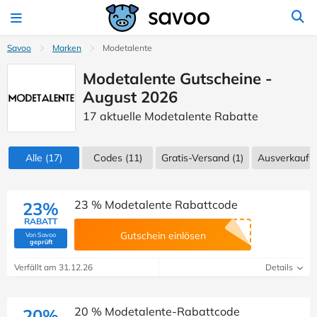
Savoo
Marken
Modetalente
Modetalente Gutscheine -
August 2026
17 aktuelle Modetalente Rabatte
Alle
(17)
Codes
(11)
Gratis-Versand (1)
Ausverkauf
(
23 % Modetalente Rabattcode
23%
RABATT
Gutschein einlösen
Von Savoo
(Von Savoo geprüft)
geprüft
Verfällt am 31.12.26
Details
20 % Modetalente-Rabattcode
20%