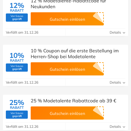
12 % Modetalente-Rabattcode für
12%
Neukunden
RABATT
Von Savoo
(Von Savoo geprüft)
Gutschein einlösen
geprüft
Verfällt am 31.12.26
Details
10 % Coupon auf die erste Bestellung im
10%
Herren-Shop bei Modetalente
RABATT
Von Savoo
(Von Savoo geprüft)
Gutschein einlösen
geprüft
Verfällt am 31.12.26
Details
25 % Modetalente Rabattcode ab 39 €
25%
RABATT
Gutschein einlösen
Von Savoo
(Von Savoo geprüft)
geprüft
Verfällt am 31.12.26
Details