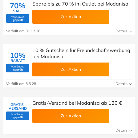
Spare bis zu 70 % im Outlet bei Modanisa
70%
SALE
Zur Aktion
Von Savoo
(Von Savoo geprüft)
geprüft
Verfällt am 31.12.26
Details
10 % Gutschein für Freundschaftswerbung
10%
bei Modanisa
RABATT
Von Savoo
Zur Aktion
(Von Savoo geprüft)
geprüft
Verfällt am 5.5.28
Details
Gratis-Versand bei Modanisa ab 120 €
GRATIS-
VERSAND
Von Savoo
Zur Aktion
(Von Savoo geprüft)
geprüft
Details