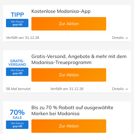
Kostenlose Modanisa-App
TIPP
Von Savoo
Zur Aktion
(Von Savoo geprüft)
geprüft
Verfällt am 31.12.26
Details
Gratis-Versand, Angebote & mehr mit dem
GRATIS-
Modanisa-Treueprogramm
VERSAND
Von Savoo
(Von Savoo geprüft)
geprüft
Zur Aktion
56 Mal benutzt
Verfällt am 31.12.26
Details
Bis zu 70 % Rabatt auf ausgewählte
70%
Marken bei Modanisa
SALE
Von Savoo
Zur Aktion
(Von Savoo geprüft)
geprüft