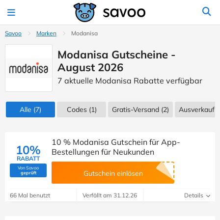
Savoo
Marken
Modanisa
Modanisa Gutscheine -
August 2026
7 aktuelle Modanisa Rabatte verfügbar
Alle
(7)
Codes
(1)
Gratis-Versand (2)
Ausverkauf
(
10 % Modanisa Gutschein für App-
10%
Bestellungen für Neukunden
RABATT
Von Savoo
(Von Savoo geprüft)
Gutschein einlösen
geprüft
66 Mal benutzt
Verfällt am 31.12.26
Details