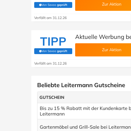
Zur Aktion
Von Savoo
geprüft
(Von Savoo geprüft)
Verfällt am 31.12.26
Aktuelle Werbung b
TIPP
Zur Aktion
Von Savoo
geprüft
(Von Savoo geprüft)
Verfällt am 31.12.26
Beliebte Leitermann Gutscheine
GUTSCHEIN
Bis zu 15 % Rabatt mit der Kundenkarte b
Leitermann
Gartenmöbel und Grill-Sale bei Leiterma