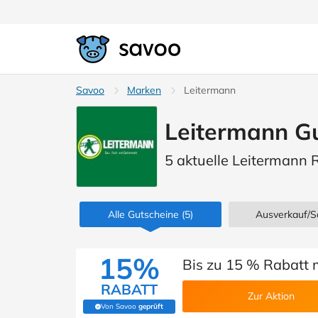
Savoo
Marken
Leitermann
Leitermann Gu
5 aktuelle Leitermann 
Alle Gutscheine
(5)
Ausverkauf/S
15%
Bis zu 15 % Rabatt 
RABATT
Zur Aktion
Von Savoo
geprüft
(Von Savoo geprüft)