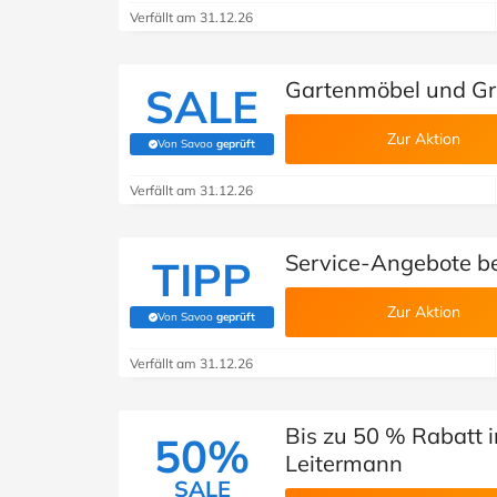
Verfällt am 31.12.26
Gartenmöbel und Gri
SALE
Zur Aktion
Von Savoo
geprüft
(Von Savoo geprüft)
Verfällt am 31.12.26
Service-Angebote b
TIPP
Zur Aktion
Von Savoo
geprüft
(Von Savoo geprüft)
Verfällt am 31.12.26
Bis zu 50 % Rabatt 
50%
Leitermann
SALE