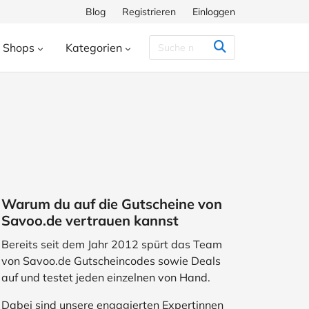
Blog
Registrieren
Einloggen
Shops
Kategorien
Congstar
Decathlon
Eis.de
eauty & Kosmetik
Besondere Anlässe
h
Hunkemöller
Intersport
enke
Bücher & Wissen
chiff
Momox
Pandora
s
Essen & Trinken
ora
SHEIN
Shop Apotheke
herungen
Freizeit & Hobby
Warum du auf die Gutscheine von
ll
TUI
WeightWatchers
Haustierbedarf
Savoo.de vertrauen kannst
ires
Sport
Studenten
Bereits seit dem Jahr 2012 spürt das Team
von Savoo.de Gutscheincodes sowie Deals
Wohnen & Garten
auf und testet jeden einzelnen von Hand.
Dabei sind unsere engagierten Expertinnen