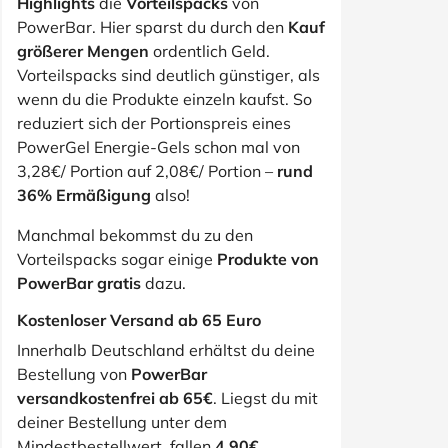
Highlights
die
Vorteilspacks
von
PowerBar. Hier sparst du durch den
Kauf
größerer Mengen
ordentlich Geld.
Vorteilspacks sind deutlich günstiger, als
wenn du die Produkte einzeln kaufst. So
reduziert sich der Portionspreis eines
PowerGel Energie-Gels schon mal von
3,28€/ Portion auf 2,08€/ Portion –
rund
36% Ermäßigung
also!
Manchmal bekommst du zu den
Vorteilspacks sogar einige
Produkte von
PowerBar gratis
dazu.
Kostenloser Versand ab 65 Euro
Innerhalb Deutschland erhältst du deine
Bestellung von
PowerBar
versandkostenfrei ab 65€
. Liegst du mit
deiner Bestellung unter dem
Mindestbestellwert, fallen
4,90€