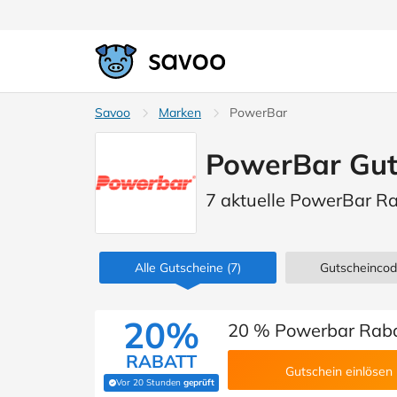
Savoo
Marken
PowerBar
PowerBar Gut
7 aktuelle PowerBar R
Alle Gutscheine
(7)
Gutscheinco
20%
20 % Powerbar Rab
RABATT
Gutschein einlösen
Vor 20 Stunden
geprüft
(Von Savoo geprüft)