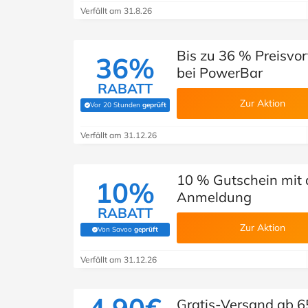
Verfällt am 31.8.26
Bis zu 36 % Preisvor
36%
bei PowerBar
RABATT
Zur Aktion
Vor 20 Stunden
geprüft
(Von Savoo geprüft)
Verfällt am 31.12.26
10 % Gutschein mit 
10%
Anmeldung
RABATT
Zur Aktion
Von Savoo
geprüft
(Von Savoo geprüft)
Verfällt am 31.12.26
Gratis-Versand ab 6