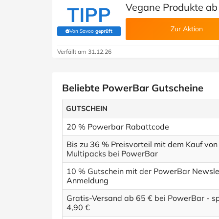
Vegane Produkte ab 
TIPP
Zur Aktion
Von Savoo
geprüft
(Von Savoo geprüft)
Verfällt am 31.12.26
Beliebte PowerBar Gutscheine
GUTSCHEIN
20 % Powerbar Rabattcode
Bis zu 36 % Preisvorteil mit dem Kauf von
Multipacks bei PowerBar
10 % Gutschein mit der PowerBar Newsle
Anmeldung
Gratis-Versand ab 65 € bei PowerBar - s
4,90 €