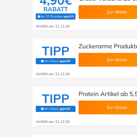
4,90€
RABATT
Zur Aktion
Vor 20 Stunden
geprüft
(Von Savoo geprüft)
Verfällt am 31.12.26
Zuckerarme Produkte
TIPP
Zur Aktion
Von Savoo
geprüft
(Von Savoo geprüft)
Verfällt am 31.12.26
Protein Artikel ab 5
TIPP
Zur Aktion
Von Savoo
geprüft
(Von Savoo geprüft)
Verfällt am 31.12.26