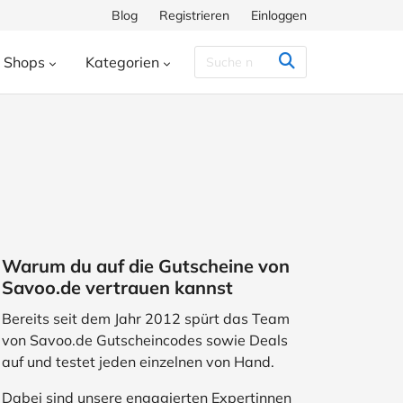
Blog
Registrieren
Einloggen
Shops
Kategorien
Congstar
Decathlon
Eis.de
eauty & Kosmetik
Besondere Anlässe
h
Hunkemöller
Intersport
enke
Bücher & Wissen
chiff
Momox
Pandora
s
Essen & Trinken
ora
SHEIN
Shop Apotheke
herungen
Freizeit & Hobby
Warum du auf die Gutscheine von
ll
TUI
WeightWatchers
Haustierbedarf
Savoo.de vertrauen kannst
ires
Sport
Studenten
Bereits seit dem Jahr 2012 spürt das Team
von Savoo.de Gutscheincodes sowie Deals
Wohnen & Garten
auf und testet jeden einzelnen von Hand.
Dabei sind unsere engagierten Expertinnen