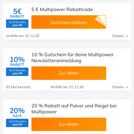
5 € Multipower Rabattcode
5€
RABATT
Gutschein einlösen
Vor 8 Stunden
(Von Savoo geprüft)
geprüft
Verfällt am 31.12.26
Details
10 % Gutschein für deine Multipower
10%
Newsletteranmeldung
RABATT
Vor 8 Stunden
Zur Aktion
(Von Savoo geprüft)
geprüft
82 Mal benutzt
Verfällt am 31.12.26
Details
20 % Rabatt auf Pulver und Riegel bei
20%
Multipower
SALE
Vor 8 Stunden
Zur Aktion
(Von Savoo geprüft)
geprüft