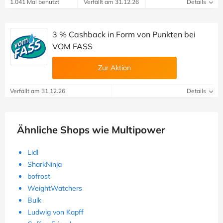
1.041 Mal benutzt
Verfällt am 31.12.26
Details
3 % Cashback in Form von Punkten bei
VOM FASS
Zur Aktion
Verfällt am 31.12.26
Details
Ähnliche Shops wie Multipower
Lidl
SharkNinja
bofrost
WeightWatchers
Bulk
Ludwig von Kapff