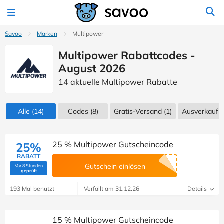
Savoo
Marken
Multipower
Multipower Rabattcodes -
August 2026
14 aktuelle Multipower Rabatte
Alle
(14)
Codes
(8)
Gratis-Versand (1)
Ausverkauf
(
25 % Multipower Gutscheincode
25%
RABATT
Gutschein einlösen
Vor 8 Stunden
(Von Savoo geprüft)
geprüft
193 Mal benutzt
Verfällt am 31.12.26
Details
15 % Multipower Gutscheincode