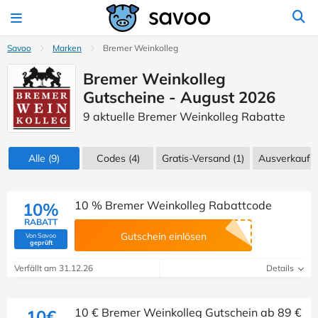
Savoo
Marken
Bremer Weinkolleg
Bremer Weinkolleg
Gutscheine - August 2026
9 aktuelle Bremer Weinkolleg Rabatte
Alle
(9)
Codes
(4)
Gratis-Versand (1)
Ausverkauf
(
10 % Bremer Weinkolleg Rabattcode
10%
RABATT
Gutschein einlösen
Von Savoo
(Von Savoo geprüft)
geprüft
Verfällt am 31.12.26
Details
10 € Bremer Weinkolleg Gutschein ab 89 €
10€