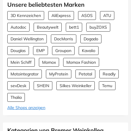
Unsere beliebtesten Marken
3D Kennzeichen
AliExpress
ASOS
ATU
Autodoc
Beautywelt
bett1
buyZOXS
Daniel Wellington
DocMorris
Dogado
Douglas
EMP
Groupon
Kavalio
Mein Schiff
Momox
Momox Fashion
Motointegrator
MyProtein
Petotal
Readly
sevDesk
SHEIN
Silkes Weinkeller
Temu
Thalia
Alle Shops anzeigen
Kategorien von Bremer Weinkolleg