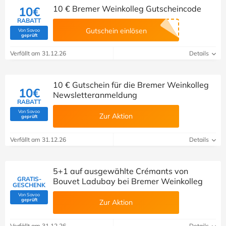
10 € Bremer Weinkolleg Gutscheincode
10€
RABATT
Gutschein einlösen
Von Savoo
(Von Savoo geprüft)
geprüft
Verfällt am 31.12.26
Details
10 € Gutschein für die Bremer Weinkolleg
10€
Newsletteranmeldung
RABATT
Von Savoo
Zur Aktion
(Von Savoo geprüft)
geprüft
Verfällt am 31.12.26
Details
5+1 auf ausgewählte Crémants von
GRATIS-
Bouvet Ladubay bei Bremer Weinkolleg
GESCHENK
Von Savoo
(Von Savoo geprüft)
geprüft
Zur Aktion
Verfällt am 31.12.26
Details