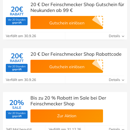
20 € Der Feinschmecker Shop Gutschein für
20€
Neukunden ab 99 €
RABATT
Vor 20 Stunden
(Von Savoo geprüft)
Gutschein einlösen
geprüft
Verfällt am 30.9.26
Details
20 € Der Feinschmecker Shop Rabattcode
20€
RABATT
Gutschein einlösen
Vor 20 Stunden
(Von Savoo geprüft)
geprüft
Verfällt am 30.9.26
Details
Bis zu 20 % Rabatt im Sale bei Der
20%
Feinschmecker Shop
SALE
Vor 20 Stunden
Zur Aktion
(Von Savoo geprüft)
geprüft
340 Mal benutzt
Verfällt am 31.12.26
Details