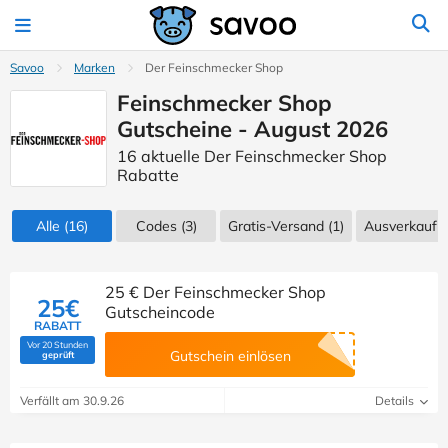
Savoo
Marken
Der Feinschmecker Shop
Feinschmecker Shop
Gutscheine - August 2026
16 aktuelle Der Feinschmecker Shop
Rabatte
Alle
(16)
Codes
(3)
Gratis-Versand (1)
Ausverkauf
(
25 € Der Feinschmecker Shop
25€
Gutscheincode
RABATT
Vor 20 Stunden
(Von Savoo geprüft)
Gutschein einlösen
geprüft
Verfällt am 30.9.26
Details