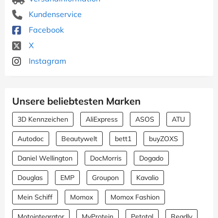
Kundenservice
Facebook
X
Instagram
Unsere beliebtesten Marken
3D Kennzeichen
AliExpress
ASOS
ATU
Autodoc
Beautywelt
bett1
buyZOXS
Daniel Wellington
DocMorris
Dogado
Douglas
EMP
Groupon
Kavalio
Mein Schiff
Momox
Momox Fashion
Motointegrator
MyProtein
Petotal
Readly