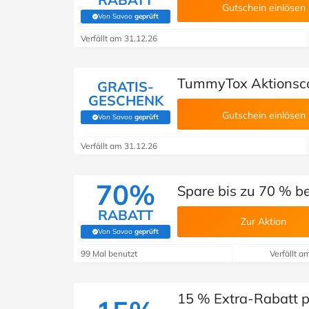
Gutschein einlösen
Von Savoo
geprüft
(Von Savoo geprüft)
Verfällt am 31.12.26
TummyTox Aktionsco
GRATIS-
GESCHENK
Gutschein einlösen
Von Savoo
geprüft
(Von Savoo geprüft)
Verfällt am 31.12.26
70%
Spare bis zu 70 % b
RABATT
Zur Aktion
Von Savoo
geprüft
(Von Savoo geprüft)
99 Mal benutzt
Verfällt a
15 % Extra-Rabatt p