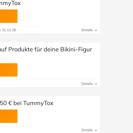
ummyTox
m 31.12.26
Details
uf Produkte für deine Bikini-Figur
Details
 50 € bei TummyTox
Details