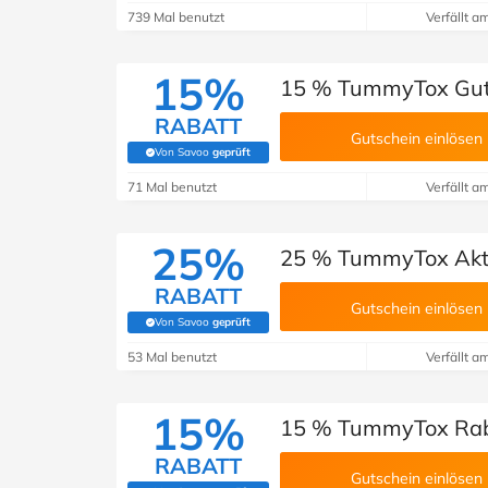
739 Mal benutzt
Verfällt a
15%
15 % TummyTox Gut
RABATT
Gutschein einlösen
Von Savoo
geprüft
(Von Savoo geprüft)
71 Mal benutzt
Verfällt a
25%
25 % TummyTox Akt
RABATT
Gutschein einlösen
Von Savoo
geprüft
(Von Savoo geprüft)
53 Mal benutzt
Verfällt a
15%
15 % TummyTox Rab
RABATT
Gutschein einlösen