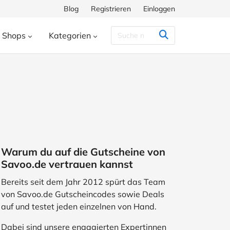
Blog
Registrieren
Einloggen
Shops
Kategorien
Congstar
Decathlon
Eis.de
eauty & Kosmetik
Besondere Anlässe
h
Hunkemöller
Intersport
enke
Bücher & Wissen
chiff
Momox
Pandora
s
Essen & Trinken
ora
SHEIN
Shop Apotheke
herungen
Freizeit & Hobby
Warum du auf die Gutscheine von
ll
TUI
WeightWatchers
Haustierbedarf
Savoo.de vertrauen kannst
ires
Sport
Studenten
Bereits seit dem Jahr 2012 spürt das Team
von Savoo.de Gutscheincodes sowie Deals
Wohnen & Garten
auf und testet jeden einzelnen von Hand.
Dabei sind unsere engagierten Expertinnen