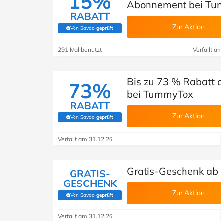
15%
Abonnement bei T
RABATT
Zur Aktion
Von Savoo
geprüft
(Von Savoo geprüft)
291 Mal benutzt
Verfällt a
Bis zu 73 % Rabatt a
73%
bei TummyTox
RABATT
Zur Aktion
Von Savoo
geprüft
(Von Savoo geprüft)
Verfällt am 31.12.26
Gratis-Geschenk ab
GRATIS-
GESCHENK
Zur Aktion
Von Savoo
geprüft
(Von Savoo geprüft)
Verfällt am 31.12.26