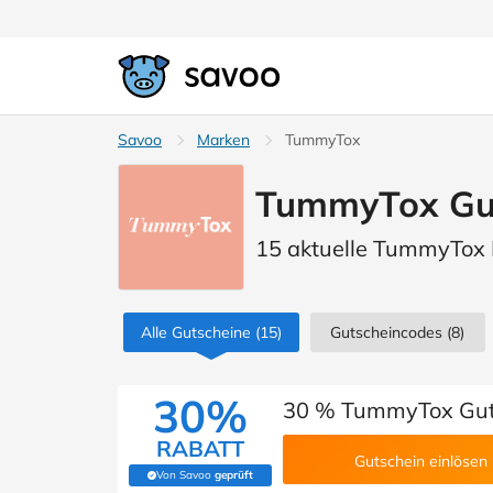
Savoo
Marken
TummyTox
TummyTox Gut
15 aktuelle TummyTox
Alle Gutscheine
(15)
Gutscheincodes
(8)
30%
30 % TummyTox Gut
RABATT
Gutschein einlösen
Von Savoo
geprüft
(Von Savoo geprüft)