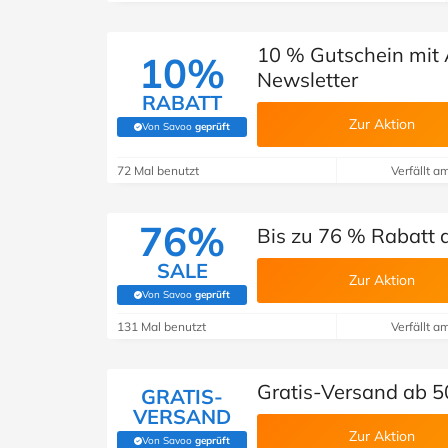
10 % Gutschein mi
10%
Newsletter
RABATT
Zur Aktion
Von Savoo
geprüft
(Von Savoo geprüft)
72 Mal benutzt
Verfällt a
76%
Bis zu 76 % Rabatt
SALE
Zur Aktion
Von Savoo
geprüft
(Von Savoo geprüft)
131 Mal benutzt
Verfällt a
Gratis-Versand ab 
GRATIS-
VERSAND
Zur Aktion
Von Savoo
geprüft
(Von Savoo geprüft)