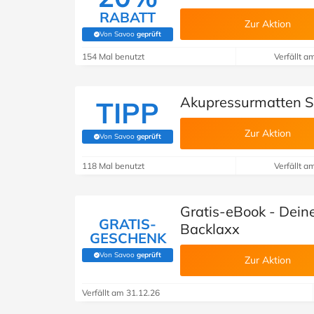
RABATT
Zur Aktion
Von Savoo
geprüft
(Von Savoo geprüft)
154 Mal benutzt
Verfällt a
Akupressurmatten Se
TIPP
Zur Aktion
Von Savoo
geprüft
(Von Savoo geprüft)
118 Mal benutzt
Verfällt a
Gratis-eBook - Deine
GRATIS-
Backlaxx
GESCHENK
Von Savoo
geprüft
(Von Savoo geprüft)
Zur Aktion
Verfällt am 31.12.26