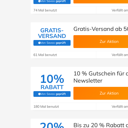
Von Savoo
geprüft
(Von Savoo geprüft)
74 Mal benutzt
Verfällt a
Gratis-Versand ab 5
GRATIS-
VERSAND
Zur Aktion
Von Savoo
geprüft
(Von Savoo geprüft)
61 Mal benutzt
Verfällt a
10 % Gutschein für
10%
Newsletter
RABATT
Zur Aktion
Von Savoo
geprüft
(Von Savoo geprüft)
180 Mal benutzt
Verfällt a
20%
Bis zu 20 % Rabatt 