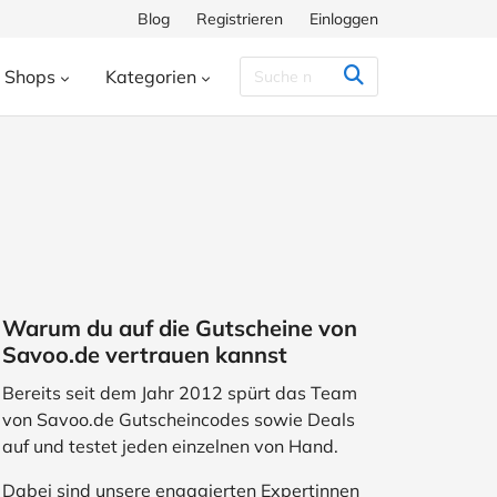
Blog
Registrieren
Einloggen
Shops
Kategorien
Congstar
Decathlon
Eis.de
eauty & Kosmetik
Besondere Anlässe
h
Hunkemöller
Intersport
enke
Bücher & Wissen
chiff
Momox
Pandora
s
Essen & Trinken
ora
SHEIN
Shop Apotheke
herungen
Freizeit & Hobby
Warum du auf die Gutscheine von
ll
TUI
WeightWatchers
Haustierbedarf
Savoo.de vertrauen kannst
ires
Sport
Studenten
Bereits seit dem Jahr 2012 spürt das Team
von Savoo.de Gutscheincodes sowie Deals
Wohnen & Garten
auf und testet jeden einzelnen von Hand.
Dabei sind unsere engagierten Expertinnen