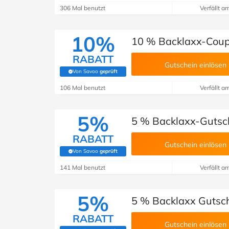
306 Mal benutzt
Verfällt a
10%
10 % Backlaxx-Coupo
RABATT
Gutschein einlösen
Von Savoo
geprüft
(Von Savoo geprüft)
106 Mal benutzt
Verfällt a
5%
5 % Backlaxx-Gutsc
RABATT
Gutschein einlösen
Von Savoo
geprüft
(Von Savoo geprüft)
141 Mal benutzt
Verfällt a
5%
5 % Backlaxx Gutsc
RABATT
Gutschein einlösen