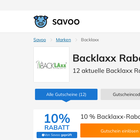
Savoo
Marken
Backlaxx
Backlaxx Rab
12 aktuelle Backlaxx R
Alle Gutscheine
(12)
Gutscheinco
10%
10 % Backlaxx-Raba
RABATT
Gutschein einlösen
Von Savoo
geprüft
(Von Savoo geprüft)