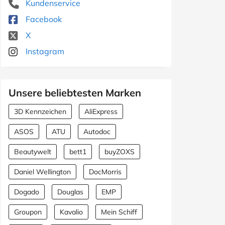
Kundenservice
Facebook
X
Instagram
Unsere beliebtesten Marken
3D Kennzeichen
AliExpress
ASOS
ATU
Autodoc
Beautywelt
bett1
buyZOXS
Daniel Wellington
DocMorris
Dogado
Douglas
EMP
Groupon
Kavalio
Mein Schiff