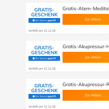
Gratis-Atem-Meditat
GRATIS-
GESCHENK
Zur Aktion
Von Savoo
geprüft
(Von Savoo geprüft)
Verfällt am 31.12.26
Gratis-Akupressur-
GRATIS-
GESCHENK
Zur Aktion
Von Savoo
geprüft
(Von Savoo geprüft)
Verfällt am 31.12.26
Gratis-Akupressur-R
GRATIS-
GESCHENK
Zur Aktion
Von Savoo
geprüft
(Von Savoo geprüft)
Verfällt am 31.12.26