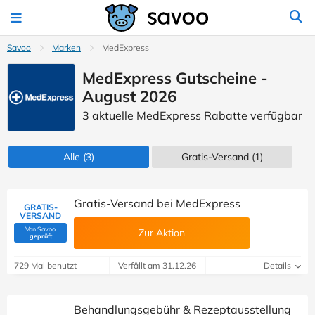
Savoo
Marken
MedExpress
MedExpress Gutscheine -
August 2026
3 aktuelle MedExpress Rabatte verfügbar
Alle
(3)
Gratis-Versand (1)
Gratis-Versand bei MedExpress
GRATIS-
VERSAND
Von Savoo
Zur Aktion
(Von Savoo geprüft)
geprüft
729 Mal benutzt
Verfällt am 31.12.26
Details
Behandlungsgebühr & Rezeptausstellung