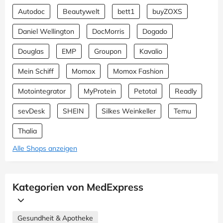
Autodoc
Beautywelt
bett1
buyZOXS
Daniel Wellington
DocMorris
Dogado
Douglas
EMP
Groupon
Kavalio
Mein Schiff
Momox
Momox Fashion
Motointegrator
MyProtein
Petotal
Readly
sevDesk
SHEIN
Silkes Weinkeller
Temu
Thalia
Alle Shops anzeigen
Kategorien von MedExpress
Gesundheit & Apotheke