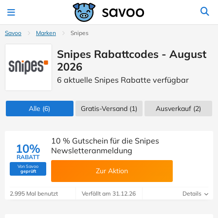
Savoo
Marken
Snipes
Snipes Rabattcodes - August
2026
6 aktuelle Snipes Rabatte verfügbar
Alle
(6)
Gratis-Versand (1)
Ausverkauf
(2)
10 % Gutschein für die Snipes
10%
Newsletteranmeldung
RABATT
Von Savoo
Zur Aktion
(Von Savoo geprüft)
geprüft
2.995 Mal benutzt
Verfällt am 31.12.26
Details