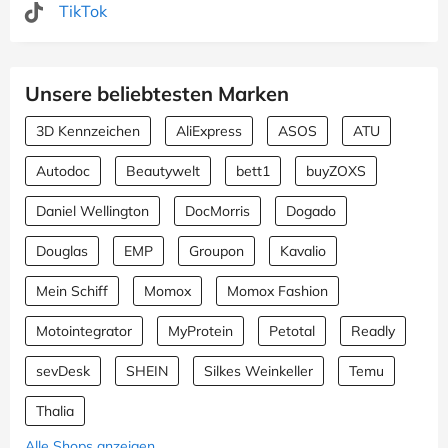
TikTok
Unsere beliebtesten Marken
3D Kennzeichen
AliExpress
ASOS
ATU
Autodoc
Beautywelt
bett1
buyZOXS
Daniel Wellington
DocMorris
Dogado
Douglas
EMP
Groupon
Kavalio
Mein Schiff
Momox
Momox Fashion
Motointegrator
MyProtein
Petotal
Readly
sevDesk
SHEIN
Silkes Weinkeller
Temu
Thalia
Alle Shops anzeigen