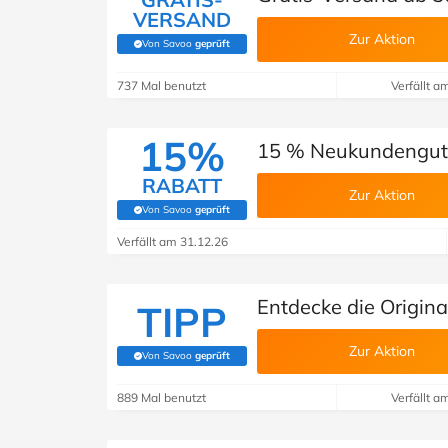
VERSAND
Zur Aktion
Von Savoo
geprüft
(Von Savoo geprüft)
737 Mal benutzt
Verfällt a
15%
15 % Neukundenguts
RABATT
Zur Aktion
Von Savoo
geprüft
(Von Savoo geprüft)
Verfällt am 31.12.26
Entdecke die Origina
TIPP
Zur Aktion
Von Savoo
geprüft
(Von Savoo geprüft)
889 Mal benutzt
Verfällt a