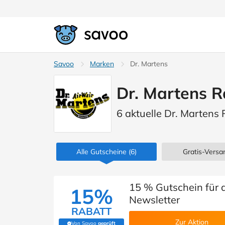
Savoo
Marken
Dr. Martens
Dr. Martens R
6 aktuelle Dr. Martens
Alle Gutscheine
(6)
Gratis-Versan
15 % Gutschein für
15%
Newsletter
RABATT
Zur Aktion
Von Savoo
geprüft