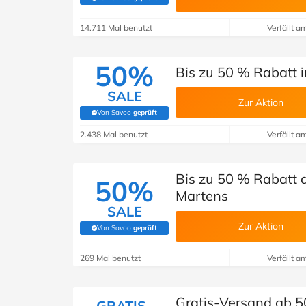
(Von Savoo geprüft)
14.711 Mal benutzt
Verfällt a
50%
Bis zu 50 % Rabatt i
SALE
Zur Aktion
Von Savoo
geprüft
(Von Savoo geprüft)
2.438 Mal benutzt
Verfällt a
Bis zu 50 % Rabatt a
50%
Martens
SALE
Zur Aktion
Von Savoo
geprüft
(Von Savoo geprüft)
269 Mal benutzt
Verfällt a
Gratis-Versand ab 5
GRATIS-