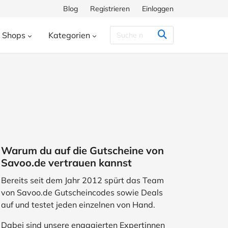
Blog
Registrieren
Einloggen
Shops
Kategorien
Congstar
Decathlon
Eis.de
eauty & Kosmetik
Besondere Anlässe
h
Hunkemöller
Intersport
enke
Bücher & Wissen
chiff
Momox
Pandora
s
Essen & Trinken
ora
SHEIN
Shop Apotheke
herungen
Freizeit & Hobby
Warum du auf die Gutscheine von
ll
TUI
WeightWatchers
Haustierbedarf
Savoo.de vertrauen kannst
ires
Sport
Studenten
Bereits seit dem Jahr 2012 spürt das Team
von Savoo.de Gutscheincodes sowie Deals
Wohnen & Garten
auf und testet jeden einzelnen von Hand.
Dabei sind unsere engagierten Expertinnen