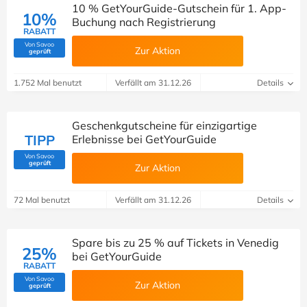
10 % GetYourGuide-Gutschein für 1. App-
10%
Buchung nach Registrierung
RABATT
Von Savoo
Zur Aktion
(Von Savoo geprüft)
geprüft
1.752 Mal benutzt
Verfällt am 31.12.26
Details
Geschenkgutscheine für einzigartige
TIPP
Erlebnisse bei GetYourGuide
Von Savoo
(Von Savoo geprüft)
geprüft
Zur Aktion
72 Mal benutzt
Verfällt am 31.12.26
Details
Spare bis zu 25 % auf Tickets in Venedig
25%
bei GetYourGuide
RABATT
Von Savoo
Zur Aktion
(Von Savoo geprüft)
geprüft