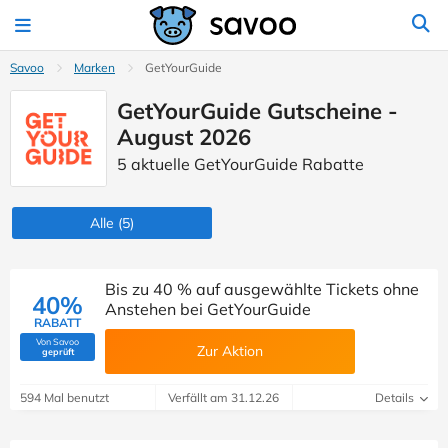
Savoo
Marken
GetYourGuide
GetYourGuide Gutscheine -
August 2026
5 aktuelle GetYourGuide Rabatte
Alle
(5)
Bis zu 40 % auf ausgewählte Tickets ohne
40%
Anstehen bei GetYourGuide
RABATT
Von Savoo
Zur Aktion
(Von Savoo geprüft)
geprüft
594 Mal benutzt
Verfällt am 31.12.26
Details