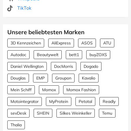
TikTok
Unsere beliebtesten Marken
3D Kennzeichen
AliExpress
ASOS
ATU
Autodoc
Beautywelt
bett1
buyZOXS
Daniel Wellington
DocMorris
Dogado
Douglas
EMP
Groupon
Kavalio
Mein Schiff
Momox
Momox Fashion
Motointegrator
MyProtein
Petotal
Readly
sevDesk
SHEIN
Silkes Weinkeller
Temu
Thalia