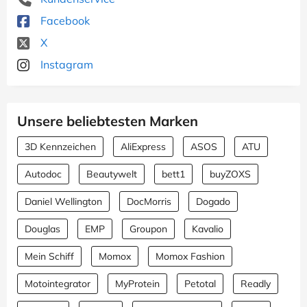
Facebook
X
Instagram
Unsere beliebtesten Marken
3D Kennzeichen
AliExpress
ASOS
ATU
Autodoc
Beautywelt
bett1
buyZOXS
Daniel Wellington
DocMorris
Dogado
Douglas
EMP
Groupon
Kavalio
Mein Schiff
Momox
Momox Fashion
Motointegrator
MyProtein
Petotal
Readly