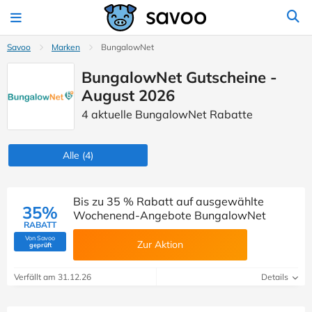
Savoo
Marken
BungalowNet
BungalowNet Gutscheine -
August 2026
4 aktuelle BungalowNet Rabatte
Alle
(4)
Bis zu 35 % Rabatt auf ausgewählte
35%
Wochenend-Angebote BungalowNet
RABATT
Von Savoo
Zur Aktion
(Von Savoo geprüft)
geprüft
Verfällt am 31.12.26
Details