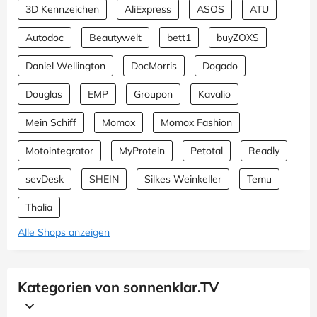
3D Kennzeichen
AliExpress
ASOS
ATU
Autodoc
Beautywelt
bett1
buyZOXS
Daniel Wellington
DocMorris
Dogado
Douglas
EMP
Groupon
Kavalio
Mein Schiff
Momox
Momox Fashion
Motointegrator
MyProtein
Petotal
Readly
sevDesk
SHEIN
Silkes Weinkeller
Temu
Thalia
Alle Shops anzeigen
Kategorien von sonnenklar.TV