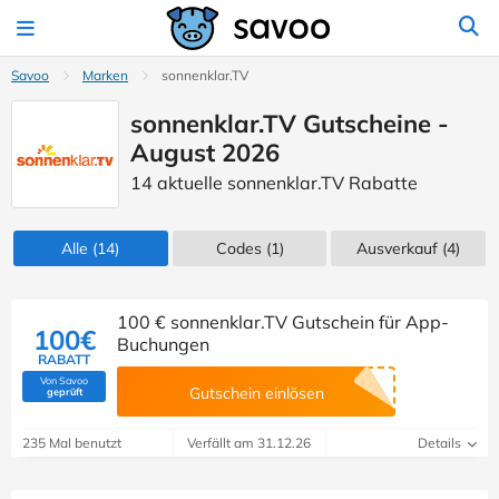
Savoo
Marken
sonnenklar.TV
sonnenklar.TV Gutscheine -
August 2026
14 aktuelle sonnenklar.TV Rabatte
Alle
(14)
Codes
(1)
Ausverkauf
(4)
100 € sonnenklar.TV Gutschein für App-
100€
Buchungen
RABATT
Von Savoo
(Von Savoo geprüft)
Gutschein einlösen
geprüft
235 Mal benutzt
Verfällt am 31.12.26
Details