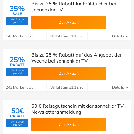
Bis zu 35 % Rabatt für Frühbucher bei
35%
sonnenklar.TV
SALE
Von Savoo
Zur Aktion
(Von Savoo geprüft)
geprüft
143 Mal benutzt
Verfällt am 31.12.26
Details
Bis zu 25 % Rabatt auf das Angebot der
25%
Woche bei sonnenklar.TV
RABATT
Von Savoo
Zur Aktion
(Von Savoo geprüft)
geprüft
243 Mal benutzt
Verfällt am 31.12.26
Details
50 € Reisegutschein mit der sonneklar.TV
50€
Newsletteranmeldung
RABATT
Von Savoo
Zur Aktion
(Von Savoo geprüft)
geprüft