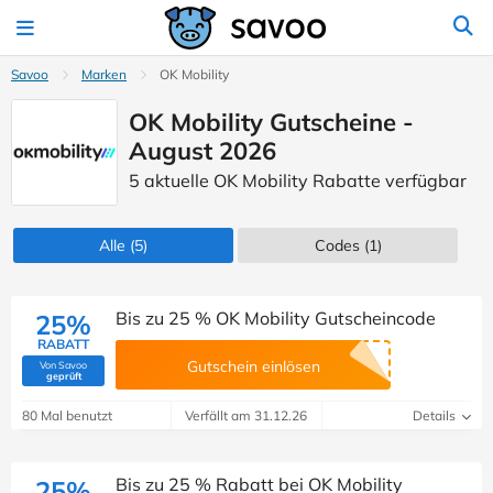
Savoo
Marken
OK Mobility
OK Mobility Gutscheine -
August 2026
5 aktuelle OK Mobility Rabatte verfügbar
Alle
(5)
Codes
(1)
Bis zu 25 % OK Mobility Gutscheincode
25%
RABATT
Gutschein einlösen
Von Savoo
(Von Savoo geprüft)
geprüft
80 Mal benutzt
Verfällt am 31.12.26
Details
Bis zu 25 % Rabatt bei OK Mobility
25%