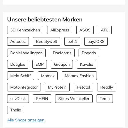
Unsere beliebtesten Marken
3D Kennzeichen
AliExpress
ASOS
ATU
Autodoc
Beautywelt
bett1
buyZOXS
Daniel Wellington
DocMorris
Dogado
Douglas
EMP
Groupon
Kavalio
Mein Schiff
Momox
Momox Fashion
Motointegrator
MyProtein
Petotal
Readly
sevDesk
SHEIN
Silkes Weinkeller
Temu
Thalia
Alle Shops anzeigen