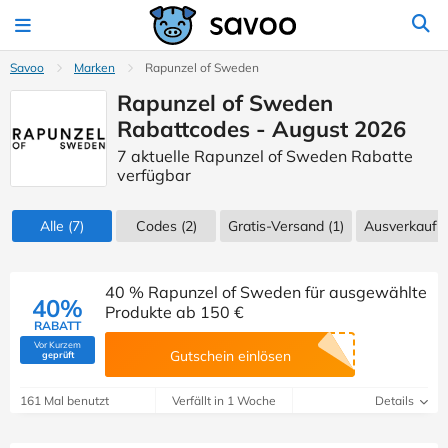
Savoo
Marken
Rapunzel of Sweden
Rapunzel of Sweden
Rabattcodes - August 2026
7 aktuelle Rapunzel of Sweden Rabatte
verfügbar
Alle
(7)
Codes
(2)
Gratis-Versand (1)
Ausverkauf
(
40 % Rapunzel of Sweden für ausgewählte
40%
Produkte ab 150 €
RABATT
Vor Kurzem
(Von Savoo geprüft)
Gutschein einlösen
geprüft
161 Mal benutzt
Verfällt in 1 Woche
Details