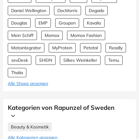
Daniel Wellington
DocMorris
Dogado
Douglas
EMP
Groupon
Kavalio
Mein Schiff
Momox
Momox Fashion
Motointegrator
MyProtein
Petotal
Readly
sevDesk
SHEIN
Silkes Weinkeller
Temu
Thalia
Alle Shops anzeigen
Kategorien von Rapunzel of Sweden
Beauty & Kosmetik
Alle Kategorien anzeigen