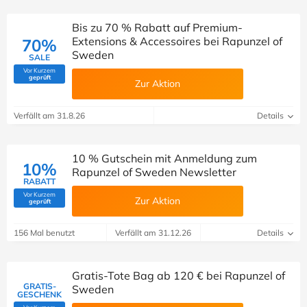
Bis zu 70 % Rabatt auf Premium-
Extensions & Accessoires bei Rapunzel of
70%
Sweden
SALE
Vor Kurzem
(Von Savoo geprüft)
geprüft
Zur Aktion
Verfällt am 31.8.26
Details
10 % Gutschein mit Anmeldung zum
10%
Rapunzel of Sweden Newsletter
RABATT
Vor Kurzem
Zur Aktion
(Von Savoo geprüft)
geprüft
156 Mal benutzt
Verfällt am 31.12.26
Details
Gratis-Tote Bag ab 120 € bei Rapunzel of
GRATIS-
Sweden
GESCHENK