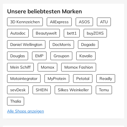
Unsere beliebtesten Marken
3D Kennzeichen
AliExpress
ASOS
ATU
Autodoc
Beautywelt
bett1
buyZOXS
Daniel Wellington
DocMorris
Dogado
Douglas
EMP
Groupon
Kavalio
Mein Schiff
Momox
Momox Fashion
Motointegrator
MyProtein
Petotal
Readly
sevDesk
SHEIN
Silkes Weinkeller
Temu
Thalia
Alle Shops anzeigen