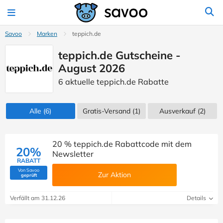
Savoo
Marken
teppich.de
teppich.de Gutscheine -
August 2026
6 aktuelle teppich.de Rabatte
Alle
(6)
Gratis-Versand (1)
Ausverkauf
(2)
20 % teppich.de Rabattcode mit dem
20%
Newsletter
RABATT
Von Savoo
Zur Aktion
(Von Savoo geprüft)
geprüft
Verfällt am 31.12.26
Details