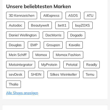
Unsere beliebtesten Marken
3D Kennzeichen
AliExpress
ASOS
ATU
Autodoc
Beautywelt
bett1
buyZOXS
Daniel Wellington
DocMorris
Dogado
Douglas
EMP
Groupon
Kavalio
Mein Schiff
Momox
Momox Fashion
Motointegrator
MyProtein
Petotal
Readly
sevDesk
SHEIN
Silkes Weinkeller
Temu
Thalia
Alle Shops anzeigen