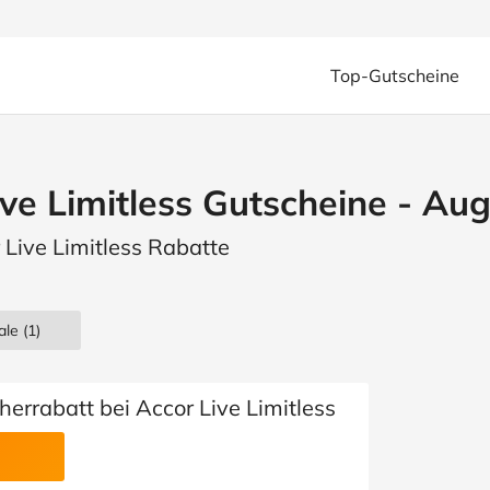
Top-Gutscheine
Unsere beliebtesten Online-Shops
Unsere beliebtesten Kategorien
1&1
ABOUT YOU
ASOS
Christ
Auto & Motorrad
Baby & Kind
B
ive Limitless Gutscheine - Au
Fleurop
Flink
FloraPrima
HelloFres
Bio & Nachhaltigkeit
Blumen & Gesch
 Live Limitless Rabatte
JD Sports
Levi's
Lieferando
Mein S
Bürobedarf
Elektronik & Smartphone
Plopsaland
REWE
Samsung
Seph
Filme & Streaming
Finanzen & Versic
ale
(1)
The Body Shop
Tommy Hilfiger
Treatwe
Gaming
Gesundheit & Apotheke
weloveholidays
Liebe & Partnerschaft
Mode & Accesso
errabatt bei Accor Live Limitless
Alle Shops anzeigen
Tarife & Software
Urlaub & Reisen
Alle Kategorien anzeigen