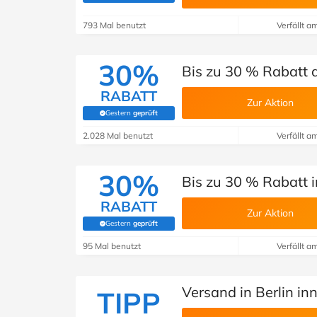
793 Mal benutzt
Verfällt a
30%
Bis zu 30 % Rabatt a
RABATT
Zur Aktion
Gestern
geprüft
(Von Savoo geprüft)
2.028 Mal benutzt
Verfällt a
30%
Bis zu 30 % Rabatt 
RABATT
Zur Aktion
Gestern
geprüft
(Von Savoo geprüft)
95 Mal benutzt
Verfällt a
Versand in Berlin in
TIPP