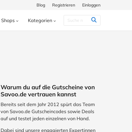
Blog
Registrieren
Einloggen
Shops
Kategorien
Congstar
Decathlon
Eis.de
eauty & Kosmetik
Besondere Anlässe
h
Hunkemöller
Intersport
enke
Bücher & Wissen
chiff
Momox
Pandora
s
Essen & Trinken
ora
SHEIN
Shop Apotheke
herungen
Freizeit & Hobby
Warum du auf die Gutscheine von
ll
TUI
WeightWatchers
Haustierbedarf
Savoo.de vertrauen kannst
ires
Sport
Studenten
Bereits seit dem Jahr 2012 spürt das Team
von Savoo.de Gutscheincodes sowie Deals
Wohnen & Garten
auf und testet jeden einzelnen von Hand.
Dabei sind unsere engagierten Expertinnen