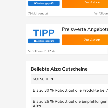
Zur Aktion
Gestern
geprüft
(Von Savoo geprüft)
79 Mal benutzt
Verfällt a
Preiswerte Angebote
TIPP
Zur Aktion
Gestern
geprüft
(Von Savoo geprüft)
Verfällt am 31.12.26
Beliebte Alza Gutscheine
GUTSCHEIN
Bis zu 30 % Rabatt auf alle Produkte bei 
Bis zu 26 % Rabatt auf die Empfehlungen
Alza