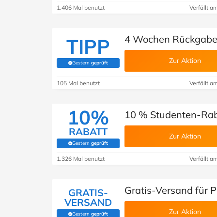
1.406 Mal benutzt
Verfällt a
4 Wochen Rückgaber
TIPP
Zur Aktion
Gestern
geprüft
(Von Savoo geprüft)
105 Mal benutzt
Verfällt a
10%
10 % Studenten-Rab
RABATT
Zur Aktion
Gestern
geprüft
(Von Savoo geprüft)
1.326 Mal benutzt
Verfällt a
Gratis-Versand für P
GRATIS-
VERSAND
Zur Aktion
Gestern
geprüft
(Von Savoo geprüft)