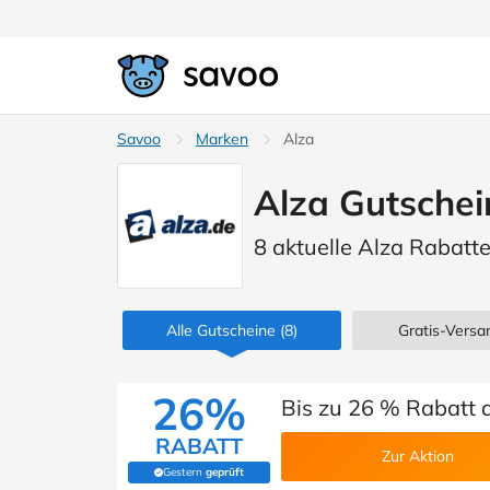
Savoo
Marken
Alza
Alza Gutschei
8 aktuelle Alza Rabatt
Alle Gutscheine
(8)
Gratis-Versan
26%
Bis zu 26 % Rabatt 
RABATT
Zur Aktion
Gestern
geprüft
(Von Savoo geprüft)