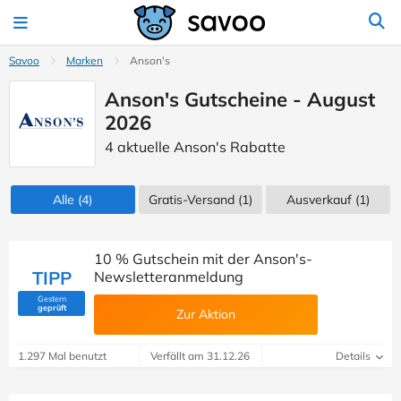
Savoo
Marken
Anson's
Anson's Gutscheine - August
2026
4 aktuelle Anson's Rabatte
Alle
(4)
Gratis-Versand (1)
Ausverkauf
(1)
10 % Gutschein mit der Anson's-
TIPP
Newsletteranmeldung
Gestern
(Von Savoo geprüft)
geprüft
Zur Aktion
1.297 Mal benutzt
Verfällt am 31.12.26
Details