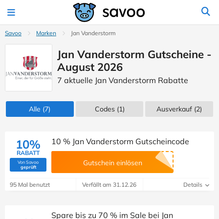
Savoo
Marken
Jan Vanderstorm
Jan Vanderstorm Gutscheine -
August 2026
7 aktuelle Jan Vanderstorm Rabatte
Alle
(7)
Codes
(1)
Ausverkauf
(2)
10 % Jan Vanderstorm Gutscheincode
10%
RABATT
Gutschein einlösen
Von Savoo
(Von Savoo geprüft)
geprüft
95 Mal benutzt
Verfällt am 31.12.26
Details
Spare bis zu 70 % im Sale bei Jan