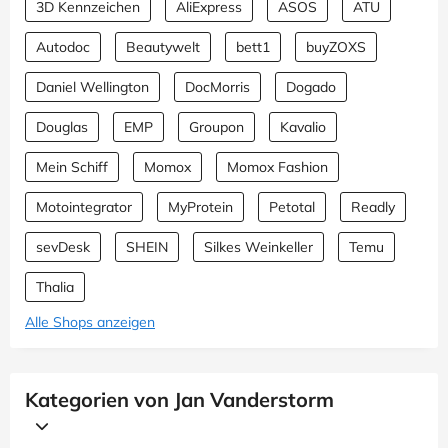
3D Kennzeichen
AliExpress
ASOS
ATU
Autodoc
Beautywelt
bett1
buyZOXS
Daniel Wellington
DocMorris
Dogado
Douglas
EMP
Groupon
Kavalio
Mein Schiff
Momox
Momox Fashion
Motointegrator
MyProtein
Petotal
Readly
sevDesk
SHEIN
Silkes Weinkeller
Temu
Thalia
Alle Shops anzeigen
Kategorien von Jan Vanderstorm