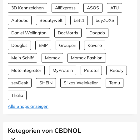
3D Kennzeichen
AliExpress
ASOS
ATU
Autodoc
Beautywelt
bett1
buyZOXS
Daniel Wellington
DocMorris
Dogado
Douglas
EMP
Groupon
Kavalio
Mein Schiff
Momox
Momox Fashion
Motointegrator
MyProtein
Petotal
Readly
sevDesk
SHEIN
Silkes Weinkeller
Temu
Thalia
Alle Shops anzeigen
Kategorien von CBDNOL