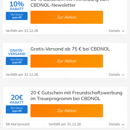
10%
CBDNOL-Newsletter
RABATT
Von Savoo
Zur Aktion
(Von Savoo geprüft)
geprüft
Verfällt am 31.12.26
Details
Gratis-Versand ab 75 € bei CBDNOL
GRATIS-
VERSAND
Von Savoo
Zur Aktion
(Von Savoo geprüft)
geprüft
Verfällt am 31.12.26
Details
20 € Gutschein mit Freundschaftswerbung
20€
im Treueprogramm bei CBDNOL
RABATT
Von Savoo
Zur Aktion
(Von Savoo geprüft)
geprüft
56 Mal benutzt
Verfällt am 31.12.26
Details