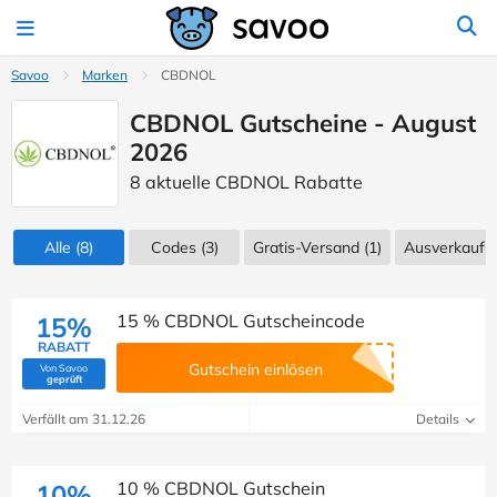
Savoo
Marken
CBDNOL
CBDNOL Gutscheine - August
2026
8 aktuelle CBDNOL Rabatte
Alle
(8)
Codes
(3)
Gratis-Versand (1)
Ausverkauf
(
15 % CBDNOL Gutscheincode
15%
RABATT
Gutschein einlösen
Von Savoo
(Von Savoo geprüft)
geprüft
Verfällt am 31.12.26
Details
10 % CBDNOL Gutschein
10%