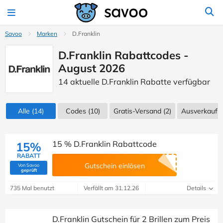
Savoo
Marken
D.Franklin
D.Franklin Rabattcodes -
August 2026
14 aktuelle D.Franklin Rabatte verfügbar
Alle
(14)
Codes
(10)
Gratis-Versand (2)
Ausverkauf
(
15 % D.Franklin Rabattcode
15%
RABATT
Gutschein einlösen
Von Savoo
(Von Savoo geprüft)
geprüft
735 Mal benutzt
Verfällt am 31.12.26
Details
D.Franklin Gutschein für 2 Brillen zum Preis