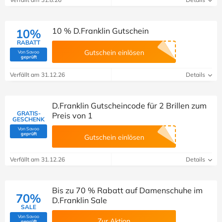
10 % D.Franklin Gutschein
10%
RABATT
Gutschein einlösen
Von Savoo
(Von Savoo geprüft)
geprüft
Verfällt am 31.12.26
Details
D.Franklin Gutscheincode für 2 Brillen zum
GRATIS-
Preis von 1
GESCHENK
Von Savoo
(Von Savoo geprüft)
geprüft
Gutschein einlösen
Verfällt am 31.12.26
Details
Bis zu 70 % Rabatt auf Damenschuhe im
70%
D.Franklin Sale
SALE
Von Savoo
Zur Aktion
(Von Savoo geprüft)
geprüft