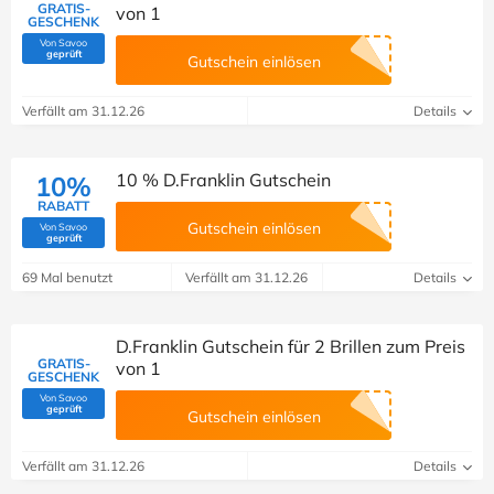
GRATIS-
von 1
GESCHENK
Von Savoo
(Von Savoo geprüft)
geprüft
Gutschein einlösen
Verfällt am 31.12.26
Details
10 % D.Franklin Gutschein
10%
RABATT
Gutschein einlösen
Von Savoo
(Von Savoo geprüft)
geprüft
69 Mal benutzt
Verfällt am 31.12.26
Details
D.Franklin Gutschein für 2 Brillen zum Preis
GRATIS-
von 1
GESCHENK
Von Savoo
(Von Savoo geprüft)
geprüft
Gutschein einlösen
Verfällt am 31.12.26
Details