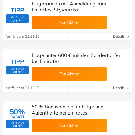
Flugprämien mit Anmeldung zum
TIPP
Emirates-Skywards+
Von Savoo
(Von Savoo geprüft)
geprüft
Zur Aktion
Verfällt am 31.12.26
Details
Flüge unter 600 € mit den Sondertarifen
TIPP
bei Emirates
Von Savoo
(Von Savoo geprüft)
geprüft
Zur Aktion
Verfällt am 31.12.26
Details
50 % Bonusmeilen für Flüge und
50%
Aufenthalte bei Emirates
RABATT
Von Savoo
Zur Aktion
(Von Savoo geprüft)
geprüft