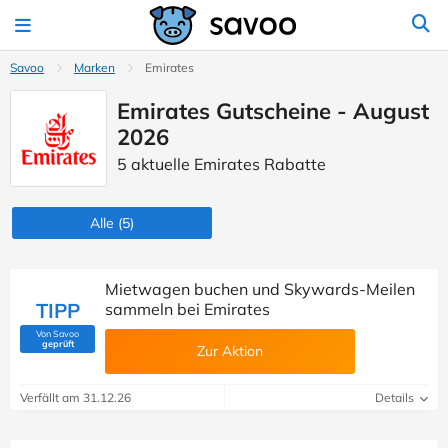
Savoo
Marken
Emirates
Emirates Gutscheine - August
2026
5 aktuelle Emirates Rabatte
Alle
(5)
Mietwagen buchen und Skywards-Meilen
TIPP
sammeln bei Emirates
Von Savoo
(Von Savoo geprüft)
geprüft
Zur Aktion
Verfällt am 31.12.26
Details