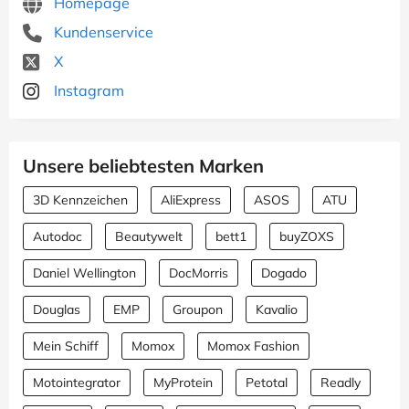
Homepage
Kundenservice
X
Instagram
Unsere beliebtesten Marken
3D Kennzeichen
AliExpress
ASOS
ATU
Autodoc
Beautywelt
bett1
buyZOXS
Daniel Wellington
DocMorris
Dogado
Douglas
EMP
Groupon
Kavalio
Mein Schiff
Momox
Momox Fashion
Motointegrator
MyProtein
Petotal
Readly