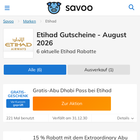
Savoo
Marken
Etihad
Etihad Gutscheine - August
2026
6 aktuelle Etihad Rabatte
Alle
(6)
Ausverkauf
(1)
Gratis-Abu Dhabi Pass bei Etihad
GRATIS-
GESCHENK
Vor Kurzem
Zur Aktion
(Von Savoo geprüft)
geprüft
221 Mal benutzt
Verfällt am 31.12.30
Details
15 % Rabatt mit dem Extraordinary Abu