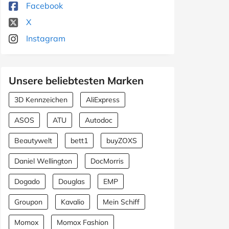
Facebook
X
Instagram
Unsere beliebtesten Marken
3D Kennzeichen
AliExpress
ASOS
ATU
Autodoc
Beautywelt
bett1
buyZOXS
Daniel Wellington
DocMorris
Dogado
Douglas
EMP
Groupon
Kavalio
Mein Schiff
Momox
Momox Fashion