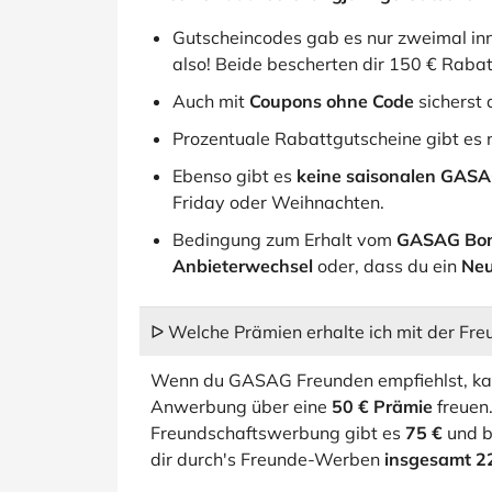
Gutscheincodes gab es nur zweimal inn
also! Beide bescherten dir 150 € Rabat
Auch mit
Coupons ohne Code
sicherst 
Prozentuale Rabattgutscheine gibt es n
Ebenso gibt es
keine saisonalen GASA
Friday oder Weihnachten.
Bedingung zum Erhalt vom
GASAG Bo
Anbieterwechsel
oder, dass du ein
Ne
ᐅ Welche Prämien erhalte ich mit der F
Wenn du GASAG Freunden empfiehlst, kann
Anwerbung über eine
50 € Prämie
freuen.
Freundschaftswerbung gibt es
75 €
und be
dir durch's Freunde-Werben
insgesamt 2