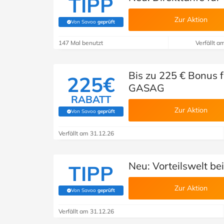
TIPP
Zur Aktion
Von Savoo
geprüft
(Von Savoo geprüft)
147 Mal benutzt
Verfällt a
Bis zu 225 € Bonus 
225€
GASAG
RABATT
Zur Aktion
Von Savoo
geprüft
(Von Savoo geprüft)
Verfällt am 31.12.26
Neu: Vorteilswelt b
TIPP
Zur Aktion
Von Savoo
geprüft
(Von Savoo geprüft)
Verfällt am 31.12.26