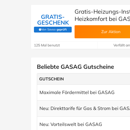
Gratis-Heizungs-Ins
GRATIS-
Heizkomfort bei G
GESCHENK
Von Savoo
geprüft
(Von Savoo geprüft)
Zur Aktion
125 Mal benutzt
Verfällt a
Beliebte GASAG Gutscheine
GUTSCHEIN
Maximale Fördermittel bei GASAG
Neu: Direkttarife für Gas & Strom bei GA
Neu: Vorteilswelt bei GASAG