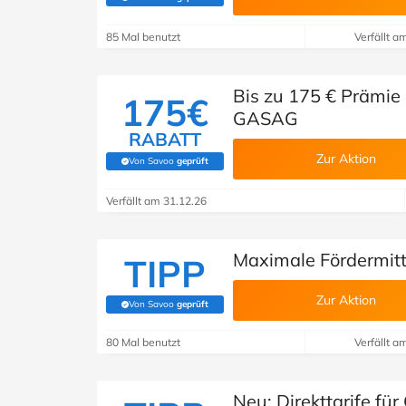
(Von Savoo geprüft)
85 Mal benutzt
Verfällt a
Bis zu 175 € Prämie
175€
GASAG
RABATT
Zur Aktion
Von Savoo
geprüft
(Von Savoo geprüft)
Verfällt am 31.12.26
Maximale Fördermit
TIPP
Zur Aktion
Von Savoo
geprüft
(Von Savoo geprüft)
80 Mal benutzt
Verfällt a
Neu: Direkttarife f