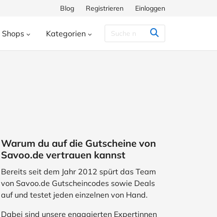
Blog
Registrieren
Einloggen
Shops
Kategorien
Congstar
Decathlon
Eis.de
eauty & Kosmetik
Besondere Anlässe
h
Hunkemöller
Intersport
enke
Bücher & Wissen
chiff
Momox
Pandora
s
Essen & Trinken
ora
SHEIN
Shop Apotheke
herungen
Freizeit & Hobby
Warum du auf die Gutscheine von
ll
TUI
WeightWatchers
Haustierbedarf
Savoo.de vertrauen kannst
ires
Sport
Studenten
Bereits seit dem Jahr 2012 spürt das Team
von Savoo.de Gutscheincodes sowie Deals
Wohnen & Garten
auf und testet jeden einzelnen von Hand.
Dabei sind unsere engagierten Expertinnen