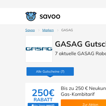
Savoo
Marken
GASAG
GASAG Gutsch
7 aktuelle GASAG Rab
Alle Gutscheine
(7)
Bis zu 250 € Neuku
250€
Gas-Kombitarif
RABATT
Zur Aktion
Von Savoo
geprüft